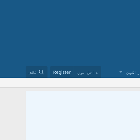
راکین
داخل ہوں
Register
تلاش
ختم نبوت 
کا طریقہ ن
urduinملاحظہ فرمائیں ۔ فیس بک پر ہمارے گروپ کو ضرور جوائن کریں