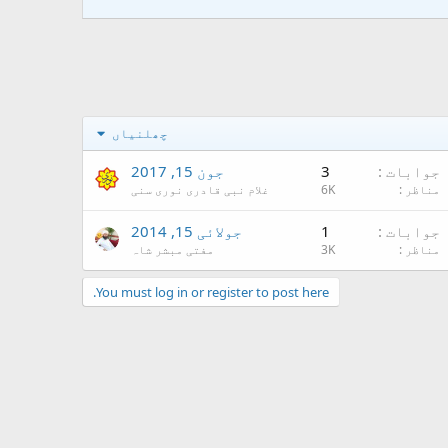
چھلنیاں
جوابات
3
جون 15, 2017
مناظر
6K
غلام نبی قادری نوری سنی
جوابات
1
جولائی 15, 2014
مناظر
3K
مفتی مبشر شاہ
You must log in or register to post here.