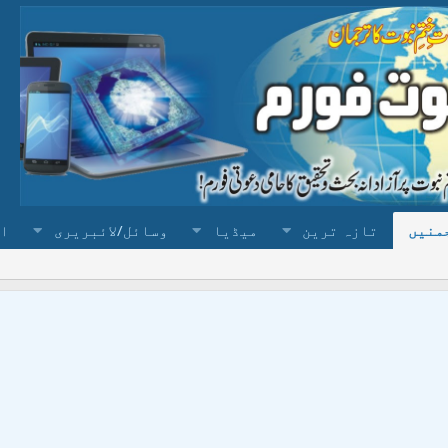
منیں
تازہ ترین
میڈیا
وسائل/لائبریری
ا