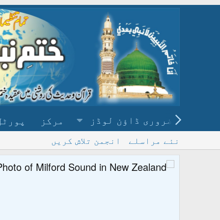
ضروری ڈاؤن لوڈز
مرکز
پورٹل
نئے مراسلے
انجمن تلاش کریں
پ
و ڈاؤن