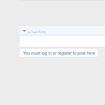
چھلنیاں
You must log in or register to post here.