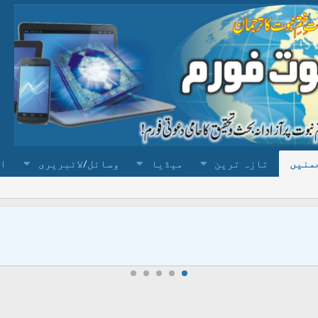
منیں
تازہ ترین
میڈیا
وسائل/لائبریری
ا