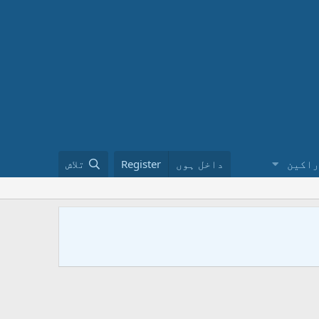
راکین
داخل ہوں
Register
تلاش
ختم نبوت 
کا طریقہ ن
urduinملاحظہ فرمائیں ۔ فیس بک پر ہمارے گروپ کو ضرور جوائن کریں