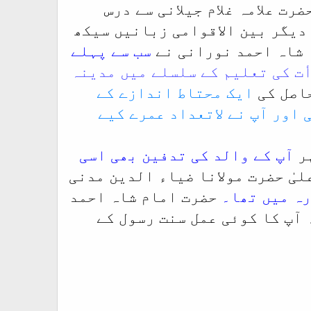
ت علامہ غلام جیلانی سے درس
دیگر بین الاقوامی زبانیں سیکھ
سب سے پہلے
أت کی تعلیم کے سلسلے میں مدینہ
حاصل کی
ایک محتاط اندازے کے
ہر
آپ کے والد کی تدفین بھی اسی
یٰ حضرت مولانا ضیاء الدین مدنی
رہ میں تھا۔
حضرت امام شاہ احمد
 آپ کا کوئی عمل سنت رسول کے