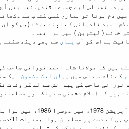
 پودہ تھا اس لیے جماعت قادیانیہ بھی آج 
یں دم ہوتا تو ہماری کسی کتاب سے دکھاتے 
لام احمد قادیانی کے اپنے بیٹے (جس کو ان 
ی خانے ( لیٹرین ) میں مرا تھا۔
ائیٹ ہے اس کو آپ
یہاں
سے بھی دیکھ سکتے ہ
ے ہیں کہ مولانا شاہ احمد نورانی صاحب کی 
م
کے نام سے اس میں
یہاں ایک مضمون
ایک سات
 نورانی صاحب کی پیدائش سے لے کر وفات تک
ے ہیں کہ اسلام دشمنی سے پاک اور مسلمانوں
(آپ کا پہلا بائی پاس آپریشن
 پر مسلمان ہوا۔جمعرات 11/دسمبر 2003ء کی دوپہر کے وقت
یس کانفرنس میں شرکت کی تیاری میں مصروف