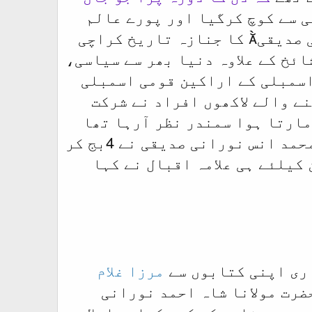
ر 12 :7 پر اس دار فانی سے کوچ کرگیا اور پورے عالم
اسلام کو سوگوار چھوڑ گیا۔ قائد اہلسنت علامہ شاہ احمد نورانی صدیقی کا جنازہ تاریخ کراچی
ائخ کے علاوہ دنیا بھر سے سیاسی،
سمبلی کے اراکین قومی اسمبلی
ے والے لاکھوں افراد نے شرکت
مارتا ہوا سمندر نظر آرہا تھا
آپ کی نماز جنازہ آپ کے صاحبزادے اور جانشین حضرت علامہ شاہ محمد انس نورانی صدیقی نے 4بج کر
 کیلئے ہی علامہ اقبال نے کہا
اری اپنی کتابوں سے
مرزا غلام
ضرت مولانا شاہ احمد نورانی
یں سے ثابت کر کے دکھاؤ۔ اسلام و