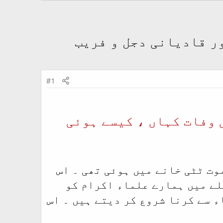
ور قادیانی دجل و فریب
#1
 وفات کہاں ، کیسے ہوئی
وت ٹٹی خانے میں ہوئی تھی ۔ اس
لے میں ہمارے علماء اکرام کو
ء سے کرنا شروع کر دیتے ہیں ۔ اس