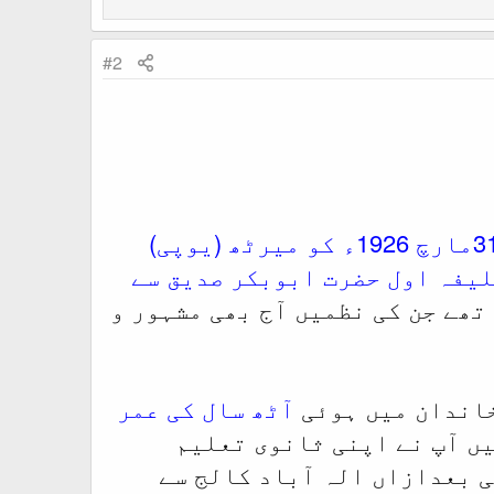
#2
قائد اہلسنت شاہ احمد نورانی صدیقی 17 رمضان المبارک 1344/ 31مارچ 1926ء کو میرٹھ (یوپی)
لیفہ اول حضرت ابوبکر صدیق سے
تھے جن کی نظمیں آج بھی مشہور و
خاندان میں ہوئی
آٹھ سال کی عمر
ں آپ نے اپنی ثانوی تعلیم
ی بعدازاں الہ آباد کالج سے