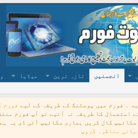
انجمنیں
تازہ ترین
میڈیا
وس
ید ۔ فورم میں پوسٹنگ کے طریقہ کے لیے
فورم ک
ے استعمال کا طریقہ نہ آئیے تو آپ فورم منتظم
یانی مناظرہ گروپ