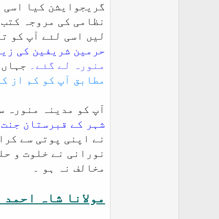
گریجوایشن کیا اسی دو
نظامی کی مروجہ کتب 
لیں اسی لئے آپ کو تقریباً 17 زبانوں پر عبور حاصل تھا۔ مولانا 
حرمین شریفین کی زیارت 11سال کی عمر 
منورہ لے گئے۔
جہاں آ
مطابق آپ کو کم از کم 16مرتبہ حج بیت اللہ کی سعادت حاصل ہوئی اور آپ نے لاتعداد عمر
آپ کو مدینہ منورہ سے
شہر کے قبرستان جنت 
نے اپنی پوتی سے کرا
نورانی نے خلوت و حل
مخالف نہ ہو ۔
مولانا شاہ احمد 