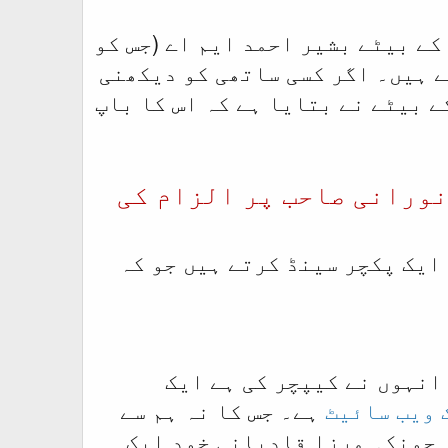
کے بیٹے بشیر احمد ایم اے (جس کو
ے ہیں۔ اگر کسی ساتھی کو دیکھنی
 بیٹے نے بتایا ہے کہ اس کا باپ
نورانی صاحب پر الزام کی
ایک پکچر سینڈ کرتے ہیں جو کہ
انہوں نے کیپچر کی ہے ایک
ہے۔ جس کا نہ ہم سے
۔ چونکہ مرزا قادیانی خود ایک