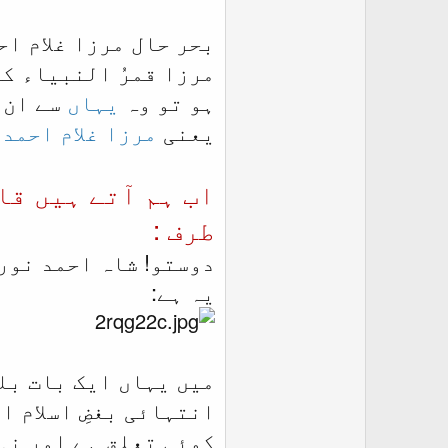
بحر حال مرزا غلام اح
مرزا قمرُ النبیاء ک
ہو تو وہ
یہاں
سے ان 
یعنی
مرزا غلام احمد
اب ہم آتے ہیں قا
طرف :
دوستو! شاہ احمد نور
یہ ہے:
میں یہاں ایک بات بل
انتہائی بغضِ اسلام 
کوئی تعلق ہے اور نہ