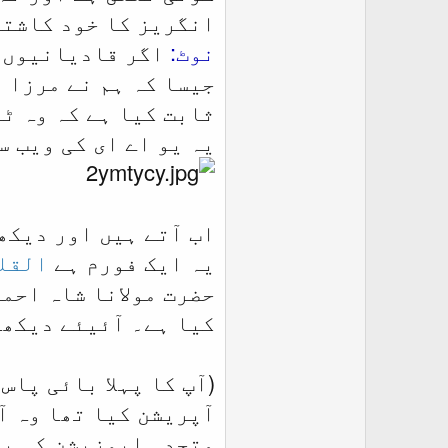
انگریز کا خود کاشتہ
نوٹ:
اگر قادیانیوں م
جیسا کہ ہم نے مرزا غ
ثابت کیا ہے کہ وہ ٹٹ
یہ یو اے ای کی ویب س
اب آتے ہیں اور دیکھت
یہ ایک فورم ہے
القل
حضرت مولانا شاہ احمد
کیا ہے۔ آئیئے دیکھت
آپریشن کیا تھا وہ آپ ہی کے دست
متحدہ اپوزیشن کی پر