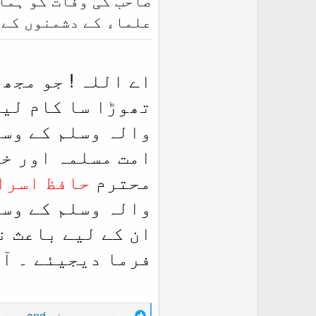
علماء کے دشمنوں کے 
اے اللہ ! جو مجھ
تھوڑا سا کام لیا
والہ وسلم کے وسی
امت مسلمہ اور خ
محترم
حافظ اسرا
والہ وسلم کے وسی
ان کے لیے باعث ن
فرما دیجیئے ۔ آم
R
مفتی مبشر شاہ
and
حمزہ