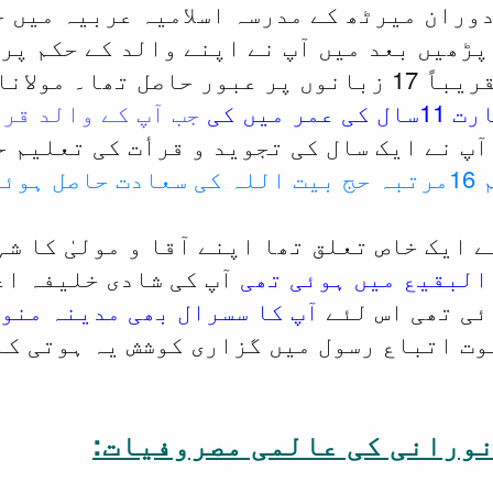
ران میرٹھ کے مدرسہ اسلامیہ عربیہ میں حضر
پڑھیں بعد میں آپ نے اپنے والد کے حکم پر 
شاہ احمد نورانی نے
میں کی
جب آپ کے والد قر
پ نے ایک سال کی تجوید و قرأت کی تعلیم 
ے کیے
 ایک خاص تعلق تھا اپنے آقا و مولیٰ کا ش
البقیع میں ہوئی تھی
آپ کی شادی خلیفہ اعل
ئی تھی اس لئے
آپ کا سسرال بھی مدینہ منو
وت اتباع رسول میں گزاری کوشش یہ ہوتی کہ
نورانی کی عالمی مصروفیات: