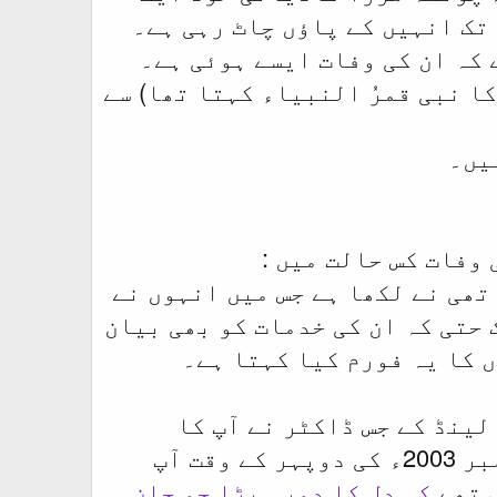
تک انہیں کے پاؤں چاٹ رہی ہے۔
کہ ان کی وفات ایسے ہوئی ہے۔
کا نبی قمرُ النبیاء کہتا تھا) سے
یں۔
وفات کس حالت میں :
ھی نے لکھا ہے جس میں انہوں نے
 حتی کہ ان کی خدمات کو بھی بیان
 کا یہ فورم کیا کہتا ہے۔
 1978ء میں دوسرا 1986ء میں ہوا ہالینڈ کے جس ڈاکٹر نے آپ کا
آپ
 تھے
کہ دل کا دورہ پڑا جو جان