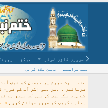
ضروری ڈاؤن لوڈز
مرکز
پورٹل
نئے مراسلے
انجمن تلاش کریں
ختم نبوت فورم پر مہمان کو خوش آمد
فرمائیں ۔ پھر بھی اگر آپ کو فورم ک
ہمارے گروپ کو ضرور جوائن کریں
قاد