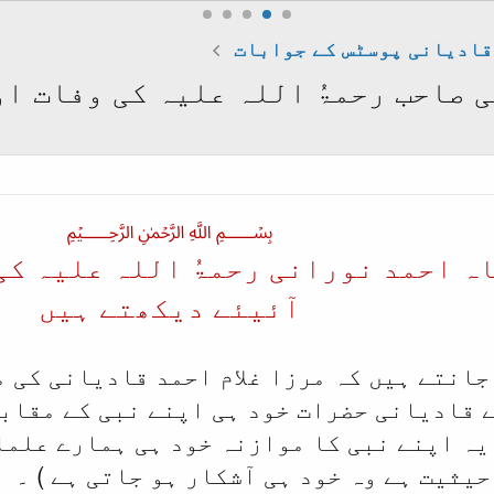
قادیانی پوسٹس کے جوابات
 صاحب رحمۃُ اللہ علیہ کی وفات ا
﷽
اہ احمد نورانی رحمۃُ اللہ علیہ کی
آئیئے دیکھتے ہیں
جانتے ہیں کہ مرزا غلام احمد قادیانی کی م
 قادیانی حضرات خود ہی اپنے نبی کے مقاب
یہ اپنے نبی کا موازنہ خود ہی ہمارے علما
حیثیت ہے وہ خود ہی آشکار ہو جاتی ہے ) ۔