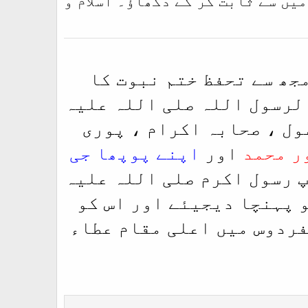
مجھ سے تحفظ ختم نبوت کا
الرسول اللہ صلی اللہ علیہ
ول ، صحابہ اکرام ، پوری
ر محمد
اور
اپنے پوپھا جی
پ رسول اکرم صلی اللہ علیہ
و پہنچا دیجیئے اور اس کو
فردوس میں اعلی مقام عطاء