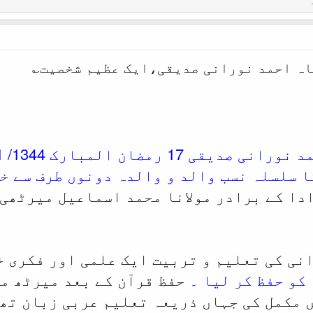
شاہ احمد نورانی صدیقی،ایک عظیم شخصیت؎
ا سلسلہ نسب والد و والدہ دونوں طرف سے خ
دا کے برادر مولانا محمد اسماعیل میرٹھی 
انی کی تعلیم و تربیت ایک علمی اور فکری 
کو حفظ کر لیا ۔
حفظ قرآن کے بعد میرٹھ می
 مکمل کی جہاں ذریعہ تعلیم عربی زبان تھ