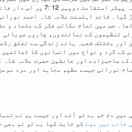
یوں یہ پیکر استقامت دوپہ
ھا۔ جس میں تمام مکاتب فکر کے علماء و مش
تی تنظیموں کے نمائندوں، چاروں صوبائی ا
 اور مختلف شعبہ ہائے زندگی سے تعلق رکھن
س کے گرد و نواح میں انسانوں کا ٹھاٹھیں 
مام نورانی جیسے عظیم مجاہد اور مرد مومن
 میں دم خم ہے تو آئے اور جیسے ہم نے تمہ
 خانے میں موت
کو ثابت کیا ہے تو تم بھی ح
رے اخبارات یا ہمارے رسالوں اور کتابوں م