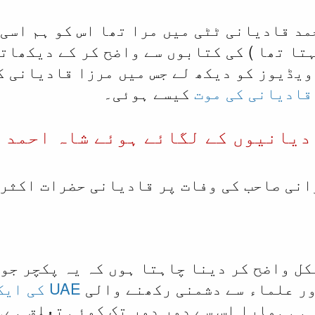
مد قادیانی ٹٹی میں مرا تھا اس کو ہم اسی 
ہتا تھا ) کی کتابوں سے واضح کر کے دیکھات
ویڈیوز کو دیکھ لے جس میں مرزا قادیانی کے
 قادیانی کی موت
کیسے ہوئی۔
دیانیوں کے لگائے ہوئے شاہ احمد 
انی صاحب کی وفات پر قادیانی حضرات اکثر 
کل واضح کر دینا چاہتا ہوں کہ یہ پکچر جو 
اور علماء سے دشمنی رکھنے والی
UAE کی ایک ویب سائیٹ
 ہی ہمارا اس سے دور دور تک کوئی تعلق ہے