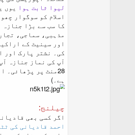
لیوا ثابت ہوا
کا سب سے بڑا جنازہ ت
مذہبی، سماجی، تجار
اور سینیٹ کے اراکین
کی۔ نشتر پارک اور ا
28منٹ پر پڑھائی۔ ا
ہے۔)
چیلنج:
اگر کسی بھی قادیانی
احمد قادیانی کی ٹٹی
صاحب کی وفات کو ہما