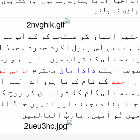
پاؤں نہ چاٹو
 حقیر انسان کو منتخب کر کے آپ نے 
 ہے میں اس رسول اکرم حضرت محمدُ 
لے سے اس کے ثواب میں انبیاء و رس
صوصا اپنے
دادا جان
محترم
حاجی نو
ر احمد
کے نام کرتا ہوں اے اللہ آ
لے سے اس کام کا ثواب ان کی روح ک
جات بنا دیجیئے اور انہیں جنتُ ال
ین ثُم آمین۔ یاربُ العالمین