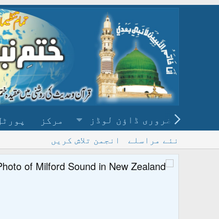
ضروری ڈاؤن لوڈز
مرکز
پورٹل
نئے مراسلے
انجمن تلاش کریں
پ
و ڈاؤن