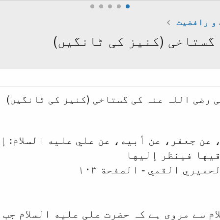
و رافضیت
 گستاخی (کنیز کی ٹانگیں)
ی رضی اللہ عنہ کی گستاخی (کنیز کی ٹانگیں)
 عن جعفر، عن أبيه، عن علي عليه السلام: إ
قيها فينظر إليها
حميري القمي - الصفحة ١٠٣
م سے مروی ہے کہ حضرت علی عليه السلام جب 