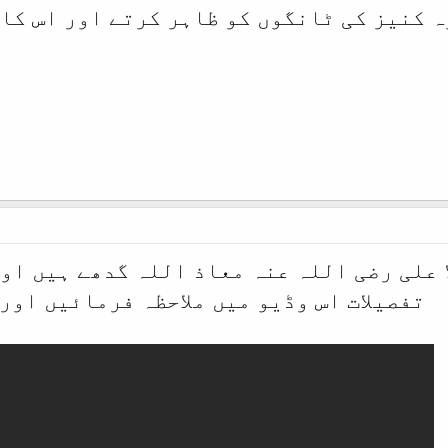
ہ کنیز کی ٹانگوں کو ظاہر کرتے اور اس کا
 علی رضی اللہ عنہ معاذ اللہ گدھے ہیں او
تفصیلات اس وڈیو میں ملاحظہ فرمائیں اور