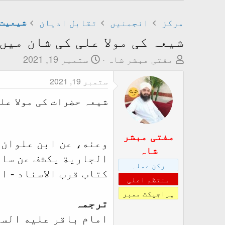
مرکز
انجمنیں
تقابل ادیان
شیعیت 
شیعہ کی مولا علی کی شان میں
T
ت
مفتی مبشر شاہ
ستمبر 19, 2021
h
ا
ستمبر 19, 2021
r
ر
e
ی
شیعہ حضرات کی مولا عل
a
خ
d
ا
s
ب
مفتی مبشر
وعنه، عن ابن علوان،
t
ت
شاہ
a
د
الجارية يكشف عن سا
رکن عملہ
r
ا
کتاب قرب الاسناد - ال
منتظم اعلی
t
ء
پراجیکٹ ممبر
e
ترجمہ
r
امام باقر عليه السلا