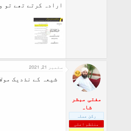
ارادہ کرتے تھے تو و
ستمبر 21, 2021
شیعہ کے نذدیک مولا
مفتی مبشر
شاہ
رکن عملہ
منتظم اعلی