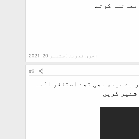
 معائنہ کرتے
آخری تدوین :
ستمبر 20, 2021
#2
ر بے حیاء بھی تھے استغفر اللہ
 شئیر کریں