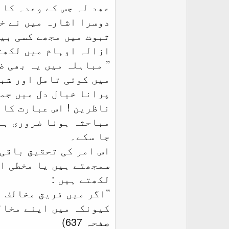
عھد لہ جس کے وعدہ کا 
دوسرا اشارہ میں نے خط
ثبوت میں مجھے کسی بی
ازالہ اوہام میں لکھت
’’ مباہلہ میں یہ بھی 
میں کوئی تامل اور شبہ
پرانا خیال دل میں جما ہ
ناظرین ! اس عبارت کا 
مباحثہ ہونا ضروری ہے
جا سکے۔
اس امر کی تحقیق باقی
سمجھتے ہیں یا مخطی او
لکھتے ہیں :
’’اگر میں فریق مخالف 
کیونکہ میں اپنے مخال
صفحہ 637)