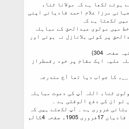
 ہوئے لکھا ہے کہ مولانا ثناء
ہانی مرزا غلام احمد قادیانی اپنی
میں لکھتا ہے کہ
 خط میں مولوی عبدالحق کے مباہلہ
الحق پر کوئی بلانازل نہ ہوئی اور
لہ علیہ ایک مقام پر خود رقمطراز
’’نمبر اول میں ہم نے کاہن جی کی تحریر مندرجہ الحکم 10فروری 1905 ؁ء کا جواب دیا تھا آج مندرجہ
ولوی ثناء اللہ آپ کی دعوت مباہلہ
تو ان کی دفع الوقتی ہے ۔
بتانی ضروری ہے ۔ آپ لکھتے ہیں کہ
مباہلہ میں اہم شرط یہ تھی کہ کم از کم دس آدمی حاضر ہوں ۔ ( الحکم قادیاں 17فروری 1905ء صفحہ 4کالم