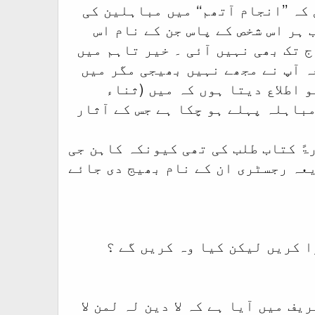
کہ ’’انجام آتھم‘‘ میں مباہلین کی
ہر اس شخص کے پاس جن کے نام اس
ج تک بھی نہیں آئی ۔ خیر تاہم میں
چہ آپ نے مجھے نہیں بھیجی مگر میں
 اطلاع دیتا ہوں کہ میں (ثناء
باہلہ پہلے ہو چکا ہے جس کے آثار
ۃً کتاب طلب کی تھی کیونکہ کاہن جی
یعہ رجسٹری ان کے نام بھیج دی جائے
ا کریں لیکن کیا وہ کریں گے ؟
ف میں آیا ہے کہ لا دین لہ لمن لا