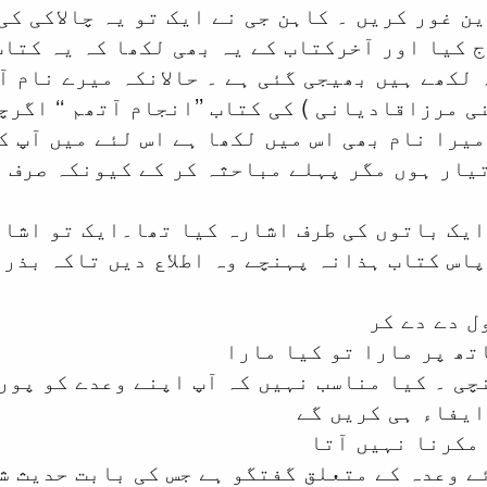
ن غور کریں ۔ کاہن جی نے ایک تو یہ چالاکی کی 
 کیا اور آخرکتاب کے یہ بھی لکھا کہ یہ کتاب 
لکھے ہیں بھیجی گئی ہے ۔ حالانکہ میرے نام آ
نی مرزاقادیانی ) کی کتاب ’’انجام آتھم ‘‘ اگر
میرا نام بھی اس میں لکھا ہے اس لئے میں آپ کو
یار ہوں مگر پہلے مباحثہ کر کے کیونکہ صرف م
ایک باتوں کی طرف اشارہ کیا تھا۔ایک تو اشار
پاس کتاب ہذانہ پہنچے وہ اطلاع دیں تاکہ بذر
ل دے دے کر
تھ پر مارا تو کیا مارا
چی ۔ کیا مناسب نہیں کہ آپ اپنے وعدے کو پور
ایفاء ہی کریں گے
 مکرنا نہیں آتا
ے وعدہ کے متعلق گفتگو ہے جس کی بابت حدیث شری