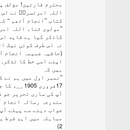
محترم قارئین! مؤلف پا
اللہ امرتسریؒ نے اس 
کتاب ’’انجام آتھم ‘‘ 
’’مولوی ثناء اللہ امر
کاذکر کیا ہے شاید اس 
نہ اس طرف کوئی نیک اثر
(حاشیہ ضمیمہ انجام آتھم صفحہ 20مندرجہ روحانی خزائین
اپنے اسی خط کا تذکرہ
ہیں کہ
17فروری 1905 ؁ء کا جواب ہے ۔
آپ کی ساری تحریر جو ش
مندرجہ رسالہ انجام آت
جواب دینے سے پہلے آپ 
2)