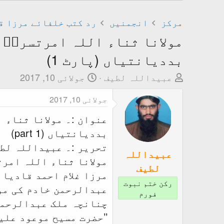
مرکز
انجمنیں
رد کتب خلفائے مرزا ق
مولانا ثناء اللہ امرتسریؒ ک
بددیانتیاں (پارٹ 1)
T
ت
عبیداللہ لطیف
جولائی 10, 2017
h
ا
جولائی 10, 2017
r
ر
e
ی
عنوان :۔ مولانا ثناء 
a
خ
بددیانتیاں (part 1)
d
ا
تحریر :۔ عبیداللہ لط
s
ب
عبیداللہ
مولانا ثناء اللہ امرت
t
ت
لطیف
مرزا غلام احمد قادیان
a
د
رکن ختم نبوت
عبدالرحمن خادم کی مول
r
ا
فورم
t
ء
چنانچہ ملک عبدالرحمن 
e
’’حضرت مسیح موعود علی