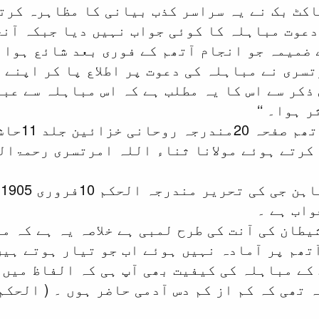
کٹ بک نے یہ سراسر کذب بیانی کا مظاہرہ کرتے
دعوت مباہلہ کا کوئی جواب نہیں دیا جبکہ آنج
کے ضمیمہ جو انجام آتھم کے فوری بعد شائع ہوا 
تسری نے مباہلہ کی دعوت پر اطلاع پا کر اپنے
ذکر سے اس کا یہ مطلب ہے کہ اس مباہلہ سے عبد
 ہوا۔ ‘‘
 جلد 11حاشیہ صفحہ 304)
 کرتے ہوئے مولانا ثناء اللہ امرتسری رحمۃال
یطان کی آنت کی طرح لمبی ہے خلاصہ یہ ہے کہ م
ھم پر آمادہ نہیں ہوئے اب جو تیار ہوتے ہیں 
کے مباہلہ کی کیفیت بھی آپ ہی کہ الفاظ میں 