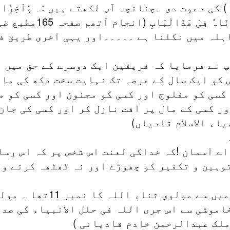
ی دعوت دی ۔چنانچہ آپ لکھتے ہیں :۔ وَاَخِرُالْعِلَاجِ خ
۔۔۔۔۔ ھَذَا اَخِرُحِی
ہلہ میں نکلنا ہے ۔۔۔۔۔اور یہی آخری طریق فی
 نے فرمایا کہ فریقین ایک دوسرے کے حق میں 
 کو ایک سال کے عرصہ تک نہایت سخت دکھ کی مار
کسی کو مفلوج اور کسی کو مجنون اور کسی کو م
ر کسی کے مال پر آفت نازل کر اور کسی کی جان 
 اے آسمان !کہ خداکی لعنت اس شخص پر کہ اس رس
وہین و تکفیر کو چھوڑے اور نہ ٹھٹھہ کرنے وال
اس رسالہ کے مخاطبین م
اموشی سے اس جری اللہ فی حلل الانبیاء کی صداق