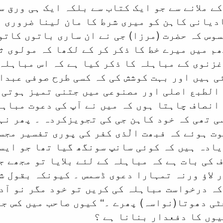
ے ملانے سے جو ایک کتاب سے بلکہ ایک ہی ورق س
دیانی کاہن کو میری شرط کا مان لینا ضروری ت
وس کہ حضرت (مرزا) جی نے ان ساری باتوں کاتو
م میں میرے خط کا ذکر کر کے لکھا کہ مولوی ث
زنوی کے مباہلہ کا ذکر کیا ہے کہ اس مباہلہ 
ی ہیں اور بہت کوشش کی کہ کسی طرح صوفی عبدا
الطبع اصلی اور مصنوعی میں جتنی تمیز ہوتی ہ
انصاف چاہتا ہوں کہ میں نے آپ کی دعوت مباہل
ی تھی کہ خود کاہن جی کی تجویزکردہ ۔ پھر نہ
ت ہوئے کہ فبھت الّذی کفر کی پوری تفسیر مج
یادہ ہیں کہ کوئی سانپ سونگھ گیا تھا جو ایس
 کی بات ہے کہ مباہلہ کے لئے بلایا تو مجھے ج
 لاؤ ورنہ تمہارا دعوی ڈسمس ۔ کیونکہ بقول ش
ہ درخواست مباہلہ کی کریں تو خود مگر نو آدم
ٹی دھوتا(نواسہ) پھرے ۔‘‘ کیوں صاحب میں کس ج
یوں کا دفعدار بنانا ہے ؟