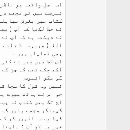
اب اصل واقعہ پر ناظری
فہرست میں تو مجھے درج
کتاب میں بغرض مباہلہ 
نے خط لکھا کہ آپ ( یع
نے دیکھا ہے کہ آپ نے 
اللہ) مباہلہ کے لئے ت
بھی نمایاں ہیں ۔
اس خط میں میں نے کئی 
لکھ چکے تھے کہ جن کے 
گی مگر افسوس
نہیں وہ قول کا سچا قو
جو اس نے ہاتھ میرے ہا
آج تک بھی کتاب نہ پہن
کیونکر مجھے باور کہ 
کیا وعدہ انہیں کر کے
خیر یہ تو آپ کے ایفائ