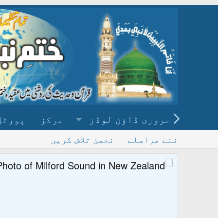
ضروری ڈاؤن لوڈز
مرکز
پورٹل
نئے مراسلے
انجمن تلاش کریں
پ
و ڈاؤن