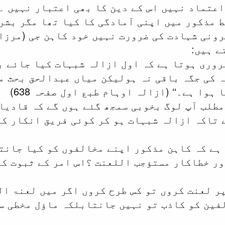
اعتماد نہیں اس کے دین کا بھی اعتبار نہیں ۔
 مذکور میں اپنی آمادگی کا کیا تھا مگر بشر
رونی شہادت کی ضرورت نہیں خود کاہن جی (مرزا
ے ہیں:
ضروری ہوتا ہے کہ اول ازالہ شبہات کیا جائے ب
 کی جگہ باقی نہ ہولیکن میاں عبدالحق بحث م
وا ہے۔‘‘ (ازالہ اوہام طبع اول صفحہ 638)
مطلب آپ لوگ بخوبی سمجھ گئے ہوں گے کہ قادیا
 تاکہ ازالہ شبہات ہو کر کوئی فریق انکار کر
 ہے کہ کاہن مذکور اپنے مخالفوں کو کیا جانت
ر خطاکار مستؤجب اللعنت ؟اس امر کے ثبوت کے 
پر لعنت کروں تو کس طرح کروں اگر میں لعنۃ ال
فین کو کاذب تو نہیں جانتابلکہ ماؤل مخطی سم