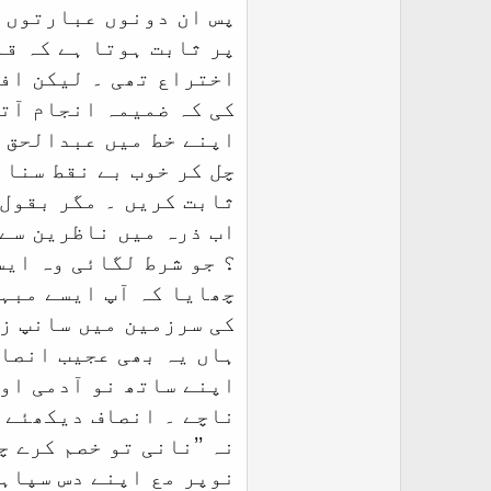
پس ان دونوں عبارتوں ک
پر ثابت ہوتا ہے کہ قا
اختراع تھی ۔ لیکن افس
کی کہ ضمیمہ انجام آتھ
اپنے خط میں عبدالحق غ
چل کر خوب بے نقط سنائ
ثابت کریں ۔ مگر بقول 
اب ذرہ میں ناظرین سے 
؟ جو شرط لگائی وہ ایس
چھایا کہ آپ ایسے مبہو
کی سرزمین میں سانپ ز
ہاں یہ بھی عجیب انصاف
اپنے ساتھ نو آدمی اور
ناچے ۔ انصاف دیکھئے ک
نہ ’’نانی تو خصم کرے چ
نوپر مع اپنے دس سپاہ