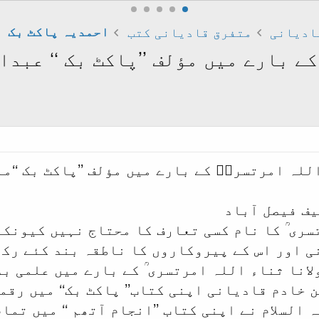
ادیانی
متفرق قادیانی کتب
احمدیہ پاکٹ بک
ے بارے میں مؤلف ’’پاکٹ بک ‘‘ عبد
اللہ امرتسریؒ کے بارے میں مؤلف ’’پاکٹ بک ‘‘
یف فیصل آباد
سری ؒ کا نام کسی تعارف کا محتاج نہیں کیونک
ی اور اس کے پیروکاروں کا ناطقہ بند کئے رکھ
انا ثناء اللہ امرتسری ؒ کے بارے میں علمی ب
خادم قادیانی اپنی کتاب’’ پاکٹ بک‘‘ میں رقم
ہ السلام نے اپنی کتاب ’’انجام آتھم ‘‘ میں تم