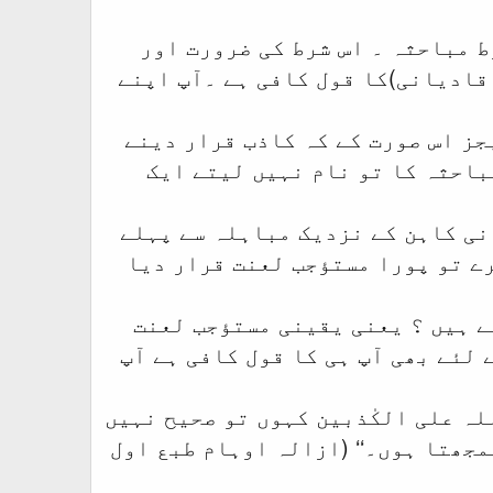
ط مباحثہ ۔ اس شرط کی ضرورت اور
قادیانی)کا قول کافی ہے ۔آپ اپنے
جز اس صورت کے کہ کاذب قرار دینے
باحثہ کا تو نام نہیں لیتے ایک
نی کاہن کے نزدیک مباہلہ سے پہلے
ے تو پورا مستؤجب لعنت قرار دیا
ے ہیں ؟ یعنی یقینی مستؤجب لعنت
لئے بھی آپ ہی کا قول کافی ہے آپ
لہ علی الکٰذبین کہوں تو صحیح نہیں
جھتا ہوں۔‘‘ (ازالہ اوہام طبع اول