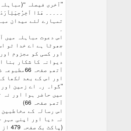
r
’’آخری فیصلہ ‘‘(مباہلہ ) ک
تمہارے لئے میدان مبا
۔
اس دعوت مباہلہ میں آپ
جھوٹا ہے اے خدا تو اس
اور کسی کو مجزوم اور 
دیوانہ کا شکار بنا او
آتھم صفحہ 66مطبوعہ ضیاء الاسلام قادیاں)
اور اس کے بعد لکھا کہ
’’گواہ رہ اے زمین اور
میں حاضر ہوا اور نہ ت
آتھم صفحہ 66)
نہ دیا اور اپنی مہر خ
(پاکٹ بک صفحہ 479 از ملک عبدالرحمن خادم قادیانی )