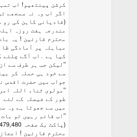
کرشن پینتھیو! اب تمہی
اگر اب وہ نہ سمجھے تو
(قادیانی کاہن کی رو سیاہی نمبر 2از مولا
مندرجہ ہفت روزہ اہلحدیث امرتسر 17ما
محترم قارئین ! یہ بات
مباہلہ پر آمادگی ظاہر
کیا ہے ۔اب آگے چلئے ک
’’لیکن جب ہر طرف سے ا
سے خود ہی حملہ کر بیٹ
جواب میں حضرت اقدس نے
’’مولوی ثناء اللہ امر
طور کے فیصلہ کے لئے ب
میں سے جھوٹا ہے وہ سچے کی 
’’اب قائم رہیں تو بات ہے ۔‘‘ 
(پاکٹ بک صفحہ 479,480از ملک عبدالّرحمن خادم قادیانی)
محترم قارئین ! اعجاز 