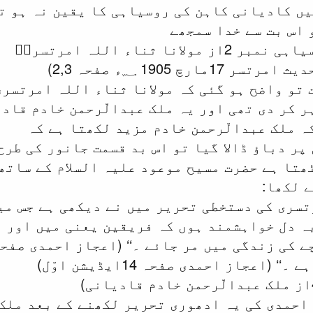
ں کادیانی کاہن کی روسیاہی کا یقین نہ ہو ت
 اس بت سے خدا سمجھے
نا ثناء اللہ امرتسریؒ
رچ 1905 ؁ء صفحہ 2,3)
 تو واضح ہو گئی کہ مولانا ثناء اللہ امرتسر
 کر دی تھی اور یہ ملک عبدالّرحمن خادم قاد
ہ ملک عبدالّرحمن خادم مزید لکھتا ہے کہ
ن پر دباؤ ڈالا گیا تو اس بد قسمت جانور کی طر
ھتا ہے حضرت مسیح موعود علیہ السلام کے ساتھ
 لکھا:
تسری کی دستخطی تحریر میں نے دیکھی ہے جس می
ہ دل خواہشمند ہوں کہ فریقین یعنی میں اور و
زندگی میں مر جائے ۔‘‘ (اعجاز احمدی صفحہ 14ایڈیشن اوّ
(اعجاز احمدی صفحہ 14ایڈیشن اوّل)
احمدی کی یہ ادھوری تحریر لکھنے کے بعد ملک