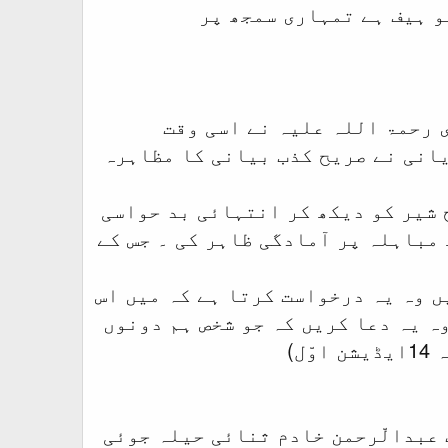
و ہیف ہے تمہاری سمجھ پر
ی رحمۃ اللہ علیہ نے اسی وقت
یانی نے صریح کذب بیانی کا مظاہرہ
ح شیر کو دیکھ کر انتہائی بد حواسی
 مباہلہ پر آمادگی ظاہر کی ۔ جس کے
ں وہ یہ درخواست کرتا ہے کہ میں اس
ہ یہ دعا کریں کہ جو شخص ہم دونوں
ل)
 عبدالّرحمن خادم ثنائی حیلہ جوئی