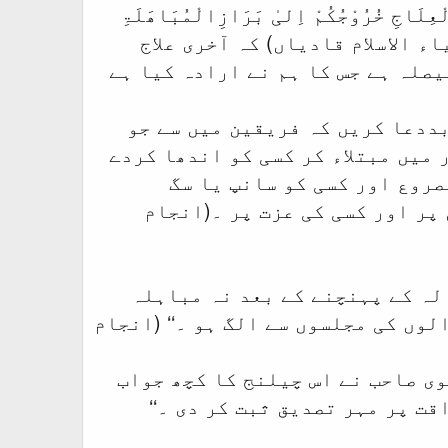
ُرُوْجُکُمْ اِلیٰ بَرَازِالْمُبَاھَلَۃِ
َلِاَرَدْنَاہُ فِیْ ھَذَالْبَابِ (انجام آتھم صفحہ 165مطبع ضیاء الاسلام قادیاں) کہ آخری علاج
صلہ ہے جس کا ہم نے ارادہ کیا ہے
بددعا کریں کہ فریقین میں سے جو
 میں مبتلاء کر کسی کو اندھا کردے
صروع اور کسی کو سانپ یا سگ
پر اور کسی کی عزت پر ۔(انجام
الہ کے پہنچنے کے بعد نہ مباہلہ
وں کی مجلسوں سے الگ ہو ۔‘‘ (انجام
یں سے مولوی ثناء اللہ کا نمبر 11تھا ۔ مولوی صاحب نے اس چیلنج کا کچھ جواب
ت پر مہر تصدیق ثبت کر دی ۔‘‘