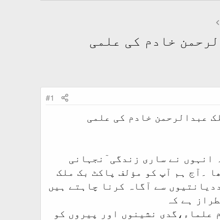
الرحمن خادم کی علمی
#1
ملک عبدالرحمن خادم کی علمی
ہ انہوں نے ساری زندگی ٓنجہانی
ا ۔آج ہم آپ کو مؤلف پاکٹ بک ملک
ددیانتیوں سے آگاہ کرنا چاہتے ہیں
طراز ہے کہ
ام علماء،گدی نشینوں اور پیروں کو