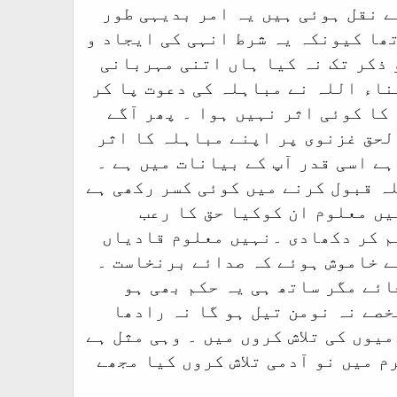
ے نقل ہوئی ہیں یہ امر بدیہی طور
ھا کیونکہ یہ شرط انہی کی ایجاد و
 ذکر تک نہ کیا ہاں اتنی مہربانی
ناء اللہ نے مباہلہ کی دعوت پا کر
کا کوئی اثر نہیں ہوا ۔ پھر آگے
لحق غزنوی پر اپنے مباہلہ کا اثر
ے اسی قدر آپ کے بیانات میں ہے ۔
ہ قبول کرنے میں کوئی کسر رکھی ہے
یں معلوم ان کوکیا حق کا رعب
سم کر دکھادی ۔نہیں معلوم قادیاں
ے خاموش ہوئے کہ صدائے برنخاست ۔
ائے مگر ساتھ ہی یہ حکم بھی ہو
خصے نہ نومن تیل ہو گا نہ رادھا
یوں کی تلاش کروں میں ۔ وہی مثل ہے
رم میں نو آدمی تلاش کروں کیا مجھے