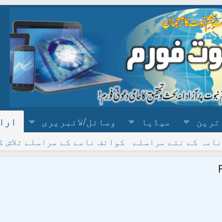
ترین
میڈیا
وسائل/لائبریری
ارا
نامہ کے نئے مراسلے
کوائف نامے کے مراسلے تلاش ک