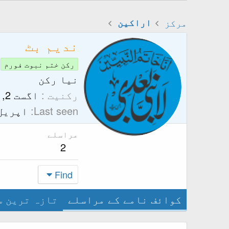
مرکز
اراکین
ندیم بٹ
رکن ختم نبوت فورم
نیا رکن
رکنیت
اگست 2, 2025
Last seen
اپریل 16, 26
مراسلے
2
Find
کوائف نامے کے مراسلے
تازہ ترین س