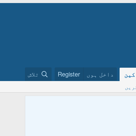
داخل ہوں
Register
تلاش
کین
ریں
ختم نبو
فرمائیں
ہمارے گ