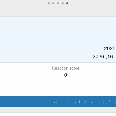
20
Reaction score
0
رگرمی
مراسلے
تعارف