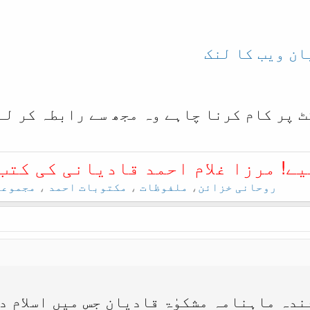
ان ویب کا لنک
ٹ پر کام کرنا چاہے وہ مجھ سے رابطہ کر لے
یے! مرزا غلام احمد قادیانی کی کتب
روحانی خزائن
،
ملفوظات
،
مکتوبات احمد
،
مجموعہ
دہ ماہنامہ مشکوٰۃ قادیان جس میں اسلام دش