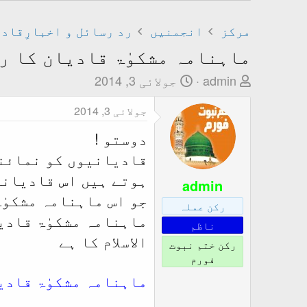
مرکز
انجمنیں
رد رسائل و اخبارِقاد
ماہنامہ مشکوٰۃ قادیان کا ر
T
ت
admin
جولائی 3, 2014
h
ا
جولائی 3, 2014
r
ر
e
ی
دوستو !
a
خ
قادیانیوں کو نمائند
d
ا
ہوتے ہیں اس قادیانی
s
ب
admin
جو اس ماہنامہ مشکوٰ
t
ت
رکن عملہ
a
د
ماہنامہ مشکوٰۃ قادی
ناظم
r
ا
الاسلام کا ہے
رکن ختم نبوت
t
ء
فورم
e
ماہنامہ مشکوٰۃ قادی
r