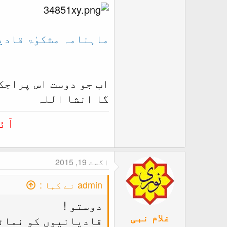
ماہنامہ مشکوٰۃ قادی
اب جو دوست اس پراجک
گا انشا اللہ
آئ
اگست 19, 2015
admin نے کہا :
دوستو !
غلام نبی
قادیانیوں کو نمائن