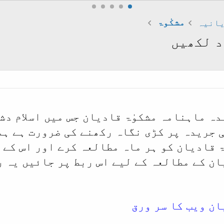
یانیہ
مشکٰوۃ
د لکھیں
ہ ماہنامہ مشکوٰۃ قادیان جس میں اسلام دشم
 جریدہ پر کڑی نگاہ رکھنے کی ضرورت ہے ہم
ۃ قادیان کو ہر ماہ مطالعہ کرے اور اس کے 
ان کے مطالعہ کے لیے اس ربط پر جائیں یہ 
ان ویب کا سر ورق