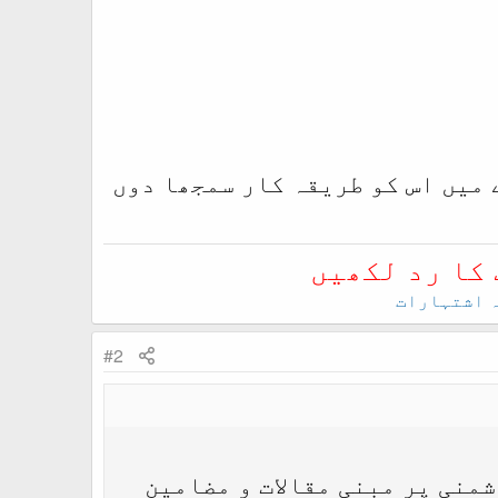
 میں اس کو طریقہ کار سمجھا دوں
 کا رد لکھیں
 اشتہارات
#2
منی پر مبنی مقالات و مضامین