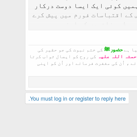
میں کوئی ایک ایسا دوست درکار
 کے اقتباسات فورم میں پیش کرے
 ربط مرزائیوں کی اپنی ویب
یا ہے
حضور ﷺ
کی ختم نبوت کی جو حقیر کی
حمتہ اللہ علیہ
کی روح کو ایصال ثواب کرتا
 ، اُن کی مغفرت فرمائے اور اُن کو اپنی
You must log in or register to reply here.
ے میں اس کو طریقہ کار سمجھا