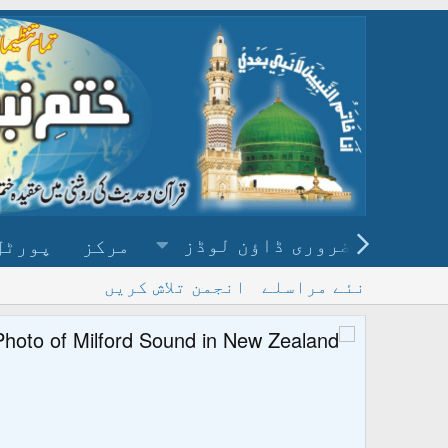
ضروری ڈاؤن لوڈز
مرکز
پورٹل
نئے مراسلے
انجمن تلاش کریں
پ
و ڈاؤن