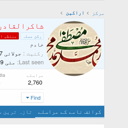
مرکز
اراکین
شاکرالقادر
رکن عملہ
منتظم ا
خادم
رکنیت
جولائی 7, 2014
Last seen
مئی 9, 2026
مراسلے
dia
4
2,760
Find
کوائف نامے کے مراسلے
تازہ ترین س