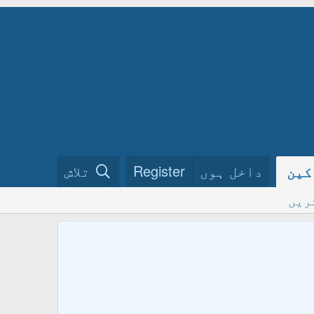
داخل ہوں
Register
تلاش
کین
ریں
ختم نبو
فرمائیں
ہمارے گ