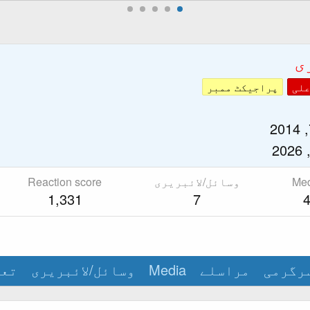
ی
علی
پراجیکٹ ممبر
Me
وسائل/لائبریری
Reaction score
1,331
7
رگرمی
مراسلے
Media
وسائل/لائبریری
تعا