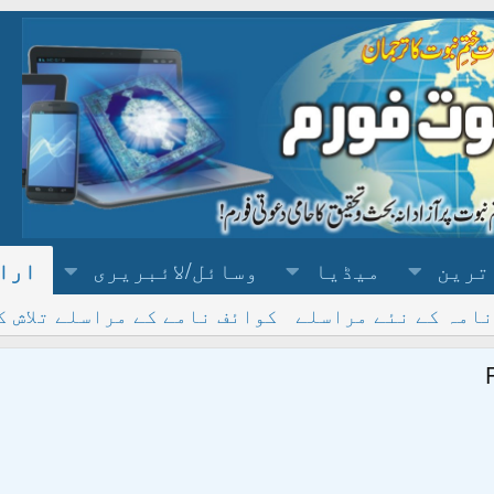
ترین
میڈیا
وسائل/لائبریری
ارا
نامہ کے نئے مراسلے
کوائف نامے کے مراسلے تلاش ک