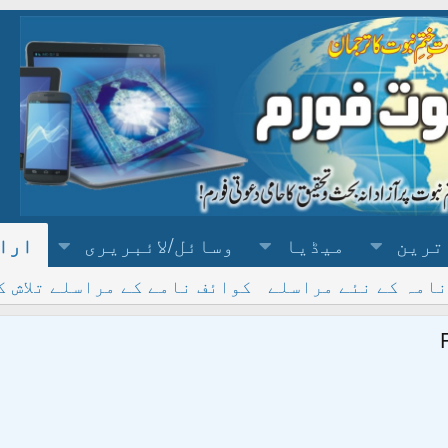
ترین
میڈیا
وسائل/لائبریری
ارا
نامہ کے نئے مراسلے
کوائف نامے کے مراسلے تلاش ک