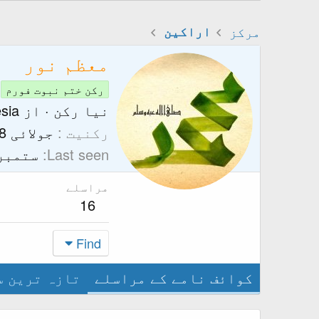
مرکز
اراکین
معظم نور
رکن ختم نبوت فورم
نیا رکن
·
از
sia
رکنیت
جولائی 8, 2014
Last seen
ستمبر 23, 14
مراسلے
16
Find
کوائف نامے کے مراسلے
تازہ ترین س