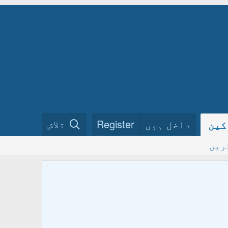
داخل ہوں
Register
تلاش
کین
ریں
ختم نبو
فرمائیں
ہمارے گ