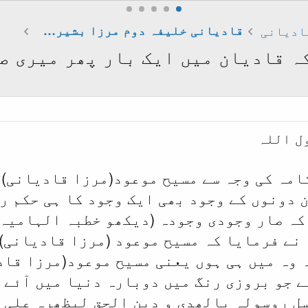
ادیانی
قادیانی خلیفہ دوم مرزا بشیرالدین محمود احمد
کہ قادیان میں ایک بار پھر میری ص
ل اللہ
امہ کی وجہ سے مسیح موعود(مرزا قادیانی) 
ن دونوں کے وجود بھی ایک وجود کا ہی حکم ر
 نے فرمایا کہ مسیح موعود (مرزا قادیانی)
ہ وہ میں ہی ہوں یعنی مسیح موعود(مرزا قا
ے جو بروزی رنگ میں دوبارہ دنیا میں آئے گ
سل روسولہ بالھدی و دین الحق لیظھرہ علی 