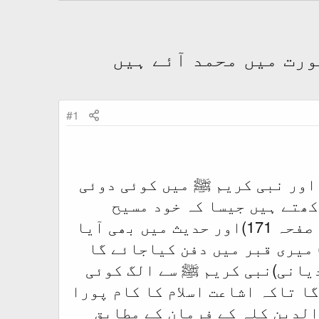
ورت میں محمد آئے ہیں
#1
اور نبی کریم ﷺ میں کوئی دوئی
کھتے ہیں جیسا کہ خود مسیح
موعود نے فرمایا ہے کہ صار وجودی وجودہ (دیکھو خطبہ الہامیہ صفحہ 171)اور حدیث میں بھی آیا
 میری قبر میں دفن کیاجائے گا
دیانی)نبی کریم ﷺ سے الگ کوئی
ا تاکہ اشاعت اسلام کا کام پورا
کے فرمان کے مطابق
الدین کلہ