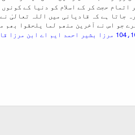
 اتمام حجت کر کے اسلام کو دنیا کے کونوں 
رہ جاتا ہے کہ قادیانی میں اللہ تعالیٰ نے
رے جو اس نے
آخرین منھم لما یلحقوا بھم م