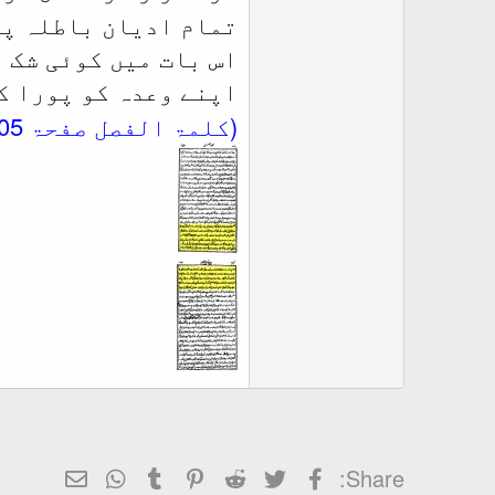
تمام ادیان باطلہ پر
اس بات میں کوئی شک 
اپنے وعدہ کو پورا ک
(کلمۃ الفصل صفحۃ 104،105 مرزا بشیر احمد ایم اے ابن مرزا قادیانی)
Facebook
Twitter
Reddit
Pinterest
Tumblr
WhatsApp
ای میل
Share: