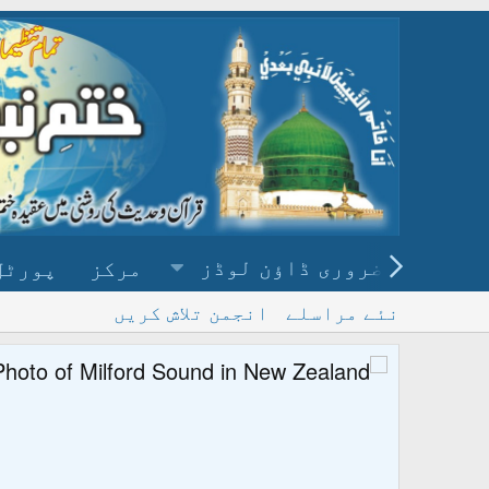
ضروری ڈاؤن لوڈز
مرکز
پورٹل
نئے مراسلے
انجمن تلاش کریں
پ
و ڈاؤن