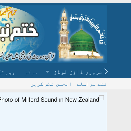
ضروری ڈاؤن لوڈز
مرکز
پورٹل
نئے مراسلے
انجمن تلاش کریں
پ
و ڈاؤن