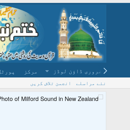
ضروری ڈاؤن لوڈز
مرکز
پورٹل
نئے مراسلے
انجمن تلاش کریں
پ
و ڈاؤن