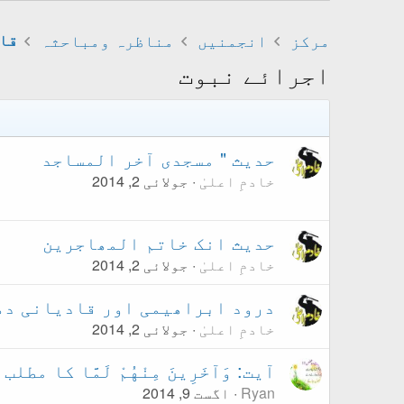
مرکز
انجمنیں
مناظرہ ومباحثہ
قا
اجرائے نبوت
حدیث " مسجدی آخر المساجد
خادمِ اعلیٰ
جولائی 2, 2014
حدیث انک خاتم المھاجرین
خادمِ اعلیٰ
جولائی 2, 2014
درود ابراھیمی اور قادیانی دھ
خادمِ اعلیٰ
جولائی 2, 2014
آیت: وَآخَرِينَ مِنْهُمْ لَمَّا کا 
Ryan
اگست 9, 2014