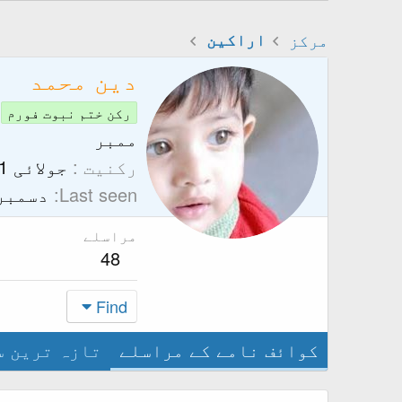
مرکز
اراکین
دین محمد
رکن ختم نبوت فورم
ممبر
رکنیت
جولائی 1, 2014
Last seen
دسمبر 6, 14
مراسلے
48
Find
کوائف نامے کے مراسلے
تازہ ترین س