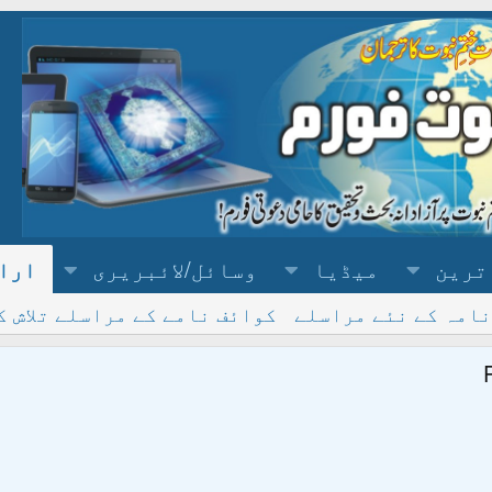
ترین
میڈیا
وسائل/لائبریری
ارا
نامہ کے نئے مراسلے
کوائف نامے کے مراسلے تلاش ک