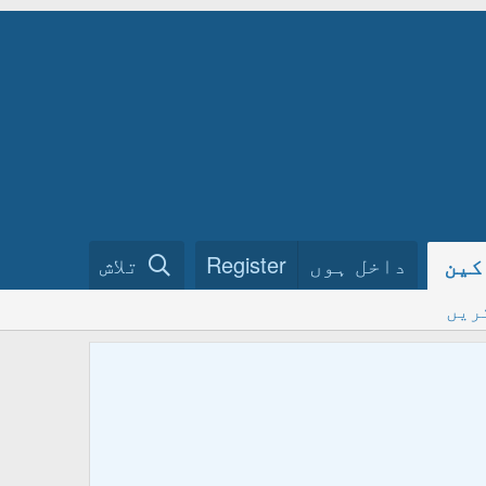
داخل ہوں
Register
تلاش
کین
ریں
ختم نبو
فرمائیں
ہمارے گ