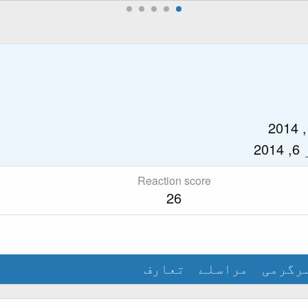
20
Reaction score
26
رگرمی
مراسلے
تعارف