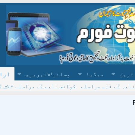
ترین
میڈیا
وسائل/لائبریری
ارا
نامہ کے نئے مراسلے
کوائف نامے کے مراسلے تلاش ک