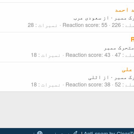
 احمد
ک ممبر
·
از
سعودی عرب
لے
226
55
Reaction score
نمبرات
28
تحرک ممبر
لے
47
43
Reaction score
نمبرات
18
علی
ک ممبر
·
از
اٹلی
لے
52
38
Reaction score
نمبرات
18
Anti-spam by CleanT
نستعلیق
اردو جدید