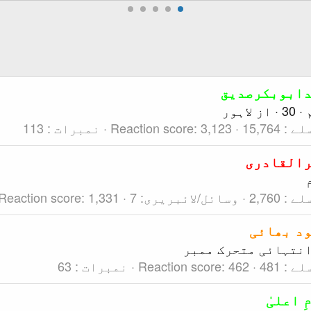
ابوبکرصدیق
·
30
·
از
لاہور
لے
15,764
3,123
Reaction score
نمبرات
113
القادری
لے
2,760
وسائل/لائبریری
7
1,331
Reaction score
د بھائی
نتہائی متحرک ممبر
لے
481
462
Reaction score
نمبرات
63
ِ اعلیٰ