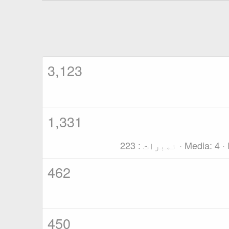
3,123
1,331
4
Media
نمبرات
223
462
450