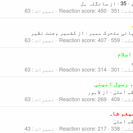
·
35
·
از
سانگلہ ہل
لے
351
450
Reaction score
نمبرات
63
ائی متحرک ممبر
·
از
کشمیر ،جنت نظیر
لے
559
407
Reaction score
نمبرات
63
اسلام
لے
301
314
Reaction score
نمبرات
63
 رسول امینی
م اعلیٰ
·
از
لاہور
لے
409
269
Reaction score
نمبرات
63
یغم شاہ
م اعلیٰ
لے
338
217
Reaction score
نمبرات
43