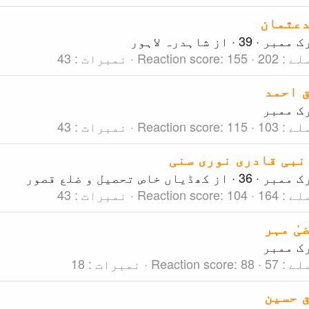
عثمان
ک ممبر
·
39
·
از
شاہدرہ لاہور
لے
202
155
Reaction score
نمبرات
43
 احمد
ک ممبر
لے
103
115
Reaction score
نمبرات
43
 نبی قادری نوری سنی
ک ممبر
·
36
·
از
کھڈیاں خاص تحصیل و ضلع قصور
لے
164
104
Reaction score
نمبرات
43
یٰ مہر
ک ممبر
لے
57
88
Reaction score
نمبرات
18
 حسین