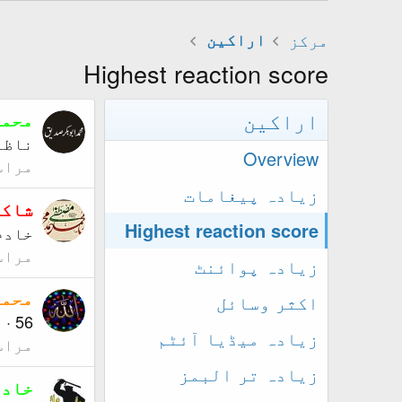
مرکز
اراکین
Highest reaction score
اراکین
محمد
ناظم
Overview
مراس
زیادہ پیغامات
شاکر
Highest reaction score
خادم
مراس
زیادہ پوائنٹ
محمو
اکثر وسائل
56
·
ا
زیادہ میڈیا آئٹم
مراس
زیادہ تر البمز
خادم