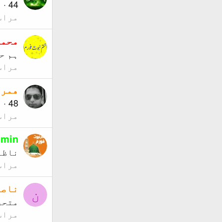
44
·
م
مراس
محمد
ہم ح
مراس
ھمرا
48
·
م
مراس
dmin
ناظم
مراس
ناصر
ن
متحر
مراس