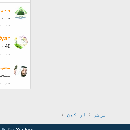
وحید
متحر
مراس
Ryan
40
·
م
مراس
محب 
متحر
مراس
مرکز
اراکین
alk
for Xenforo!