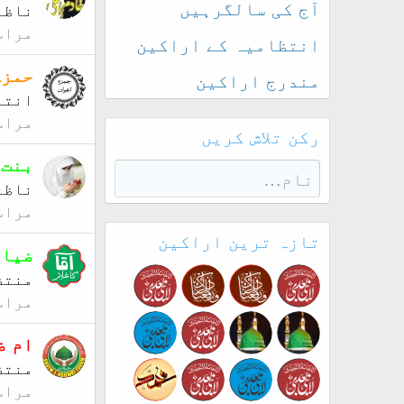
آج کی سالگرہیں
ناظم
مراس
انتظامیہ کے اراکین
حمزہ
مندرج اراکین
انتہ
مراس
رکن تلاش کریں
بنت 
ناظم
مراس
تازہ ترین اراکین
ضیاء
منتظ
مراس
ام ض
منتظ
مراس