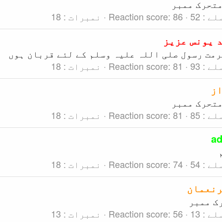
تحرک ممبر
لے
52
86
Reaction score
نمبرات
18
 یونس عزیز
رمت رسول صلی اللہ علیہ وسلم کے لئے قربان ہوں
لے
93
81
Reaction score
نمبرات
18
ز
تحرک ممبر
لے
85
81
Reaction score
نمبرات
18
a
لے
54
74
Reaction score
نمبرات
18
نعمان
ک ممبر
لے
13
56
Reaction score
نمبرات
13