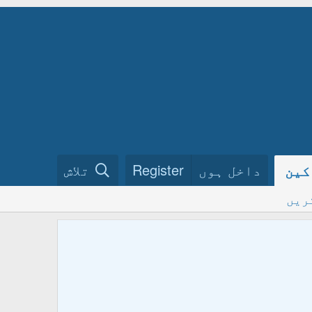
داخل ہوں
Register
تلاش
کین
ریں
ختم نبو
فرمائیں
ہمارے گ