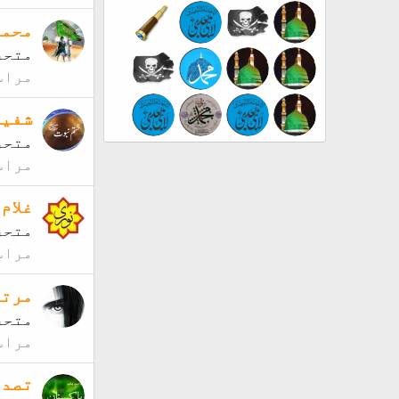
محمد
متحر
مراس
شفیق
متحر
مراس
غلام
متحر
مراس
مرتض
متحر
مراس
تصدق