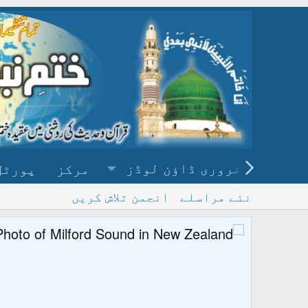
ضروری ڈاؤن لوڈز
مرکز
پورٹل
نئے مراسلے
انجمن تلاش کریں
پ
و ڈاؤن