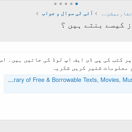
اردو کمپیوٹنگ اور انفارمیشن ٹیکنالوجی
آئی ٹی سوال و جواب
 کیسے بنتے ہیں ؟
ر کتب کی پی ڈی ایف اپ لوڈ کی جاتیں ہیں۔ اس
و معلومات شئیر کریں شکریہ
Internet Archive: Digital Library of Free & Borrowable Texts,