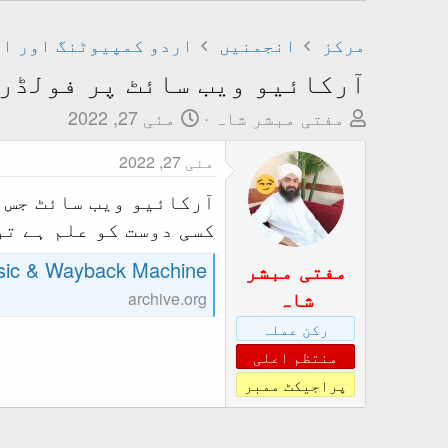
مرکز
انجمنیں
آرکائیو ویب سائٹ پر فولڈرز
T
ت
مفتی مبشر شاہ
مئی 27, 2022
h
ا
مئی 27, 2022
r
ر
e
ی
آرکائیو ویب سائٹ جس پ
a
خ
کسی دوست کو علم ہے ت
d
ا
s
ب
 Movies, Music & Wayback Machine
مفتی مبشر
t
ت
شاہ
archive.org
a
د
رکن عملہ
r
ا
منتظم اعلی
t
ء
پراجیکٹ ممبر
e
r