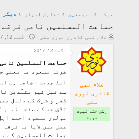
مرکز
انجمنیں
تقابل ادیان
دیگر م
جماعت المسلمین نامی فرقے 
T
ت
غلام نبی قادری نوری سنی
اگست 12, 2017
h
ا
اگست 12, 2017
r
ر
e
ی
جماعت المسلمین نامی 
a
خ
فرقہ مسعود یہ یعنی جم
d
ا
ایک جدید اضافہ ہے اس
s
ب
غلام نبی
t
ت
سے قبل غیر مقلّدین نا
قادری نوری
a
د
کفر و شرک کے دلدل میں
سنی
r
ا
تلاشِ حق کے صفحہ نمبر ۴ پر کیا ہے ۔
رکن ختم نبوت
t
ء
فورم
e
عمل میں لایا یہ فرقہ 
r
جماعت المسلمین کے نام