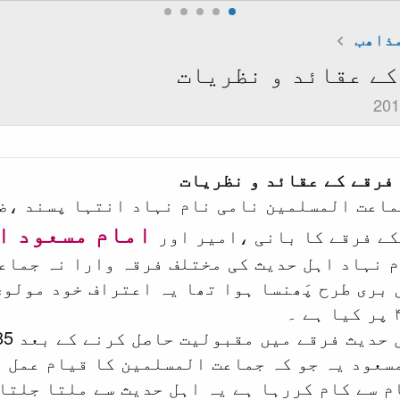
ذاھب
کے عقائد و نظریات
فرقے کے عقائد و نظریات
اعت المسلمین نامی نام نہاد انتہا پسند ،ضال
امام مسعود احمد
کے فرقے کا بانی ،امیر اور
م نہاد اہل حدیث کی مختلف فرقہ وارا نہ جماع
 بری طرح پَھنسا ہوا تھا یہ اعتراف خود مولوی
مسعود یہ جو کہ جماعت المسلمین کا قیام عمل م
 سے کام کررہا ہے یہ اہل حدیث سے ملتا جلتا 