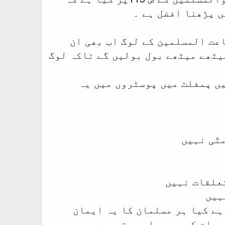
ں پڑھنا افضل ہے ۔
اعت المسلمین کے لوگ اب بھی ان
یٹھے میٹھے بول بولیں گے تاکہ لوگ
ں پمفلٹ میں پوسٹروں میں یہ
تّی نہیں
علقات نہیں
ہیں
ہے کیا ہر مسلمان کا یہ ایمان
یات کی بھر مار ہوتی ہے ۔