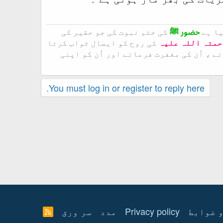
یا ہے
حضور ﷺ
کی ختم نبوت کی جو حقیر کی
حمتہ اللہ علیہ
کی روح کو ایصال ثواب کرتا
 ، اُن کی مغفرت فرمائے اور اُن کو اپنی
You must log in or register to reply here.
 ضوابط
Privacy policy
مدد
سر ورق
R
S