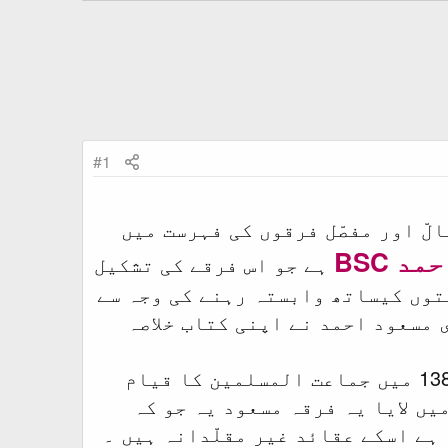
#1
ّ اور مفصّل فرقوں کی فہرست میں
 BSC
ہے جو اس فرقے کی تشکیل
توں کیساتھ وابستہ رہنے کی وجہ سے
 مسعود احمد نے اپنی کتاب خلاصہ
مولوی مسعود احمد اہل حدیث فرقے میں مقبولیت حاصل کرنے کے بعد 1385 میں جماعت المسلمین کا قیام
یں لایا یہ فرقہ مسعود یہ جو کہ
ہے اسکے عقائد غیر مقلّدانہ ہیں ۔