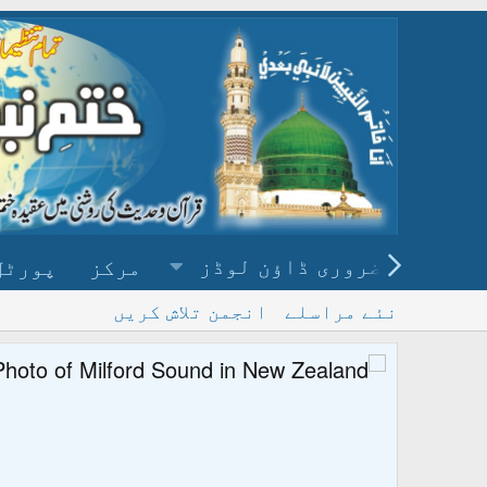
ضروری ڈاؤن لوڈز
مرکز
پورٹل
نئے مراسلے
انجمن تلاش کریں
پ
و ڈاؤن