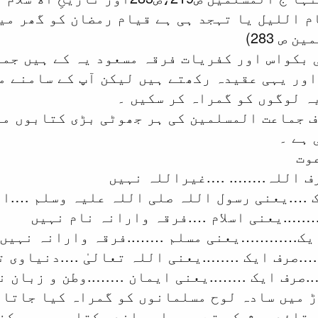
 اللیل یا تہجد ہی ہے قیام رمضان کو گھر می
ص 283)
ی بکواس اور کفریات فرقہ مسعود یہ کے ہیں جم
اور یہی عقیدہ رکھتے ہیں لیکن آپ کے سامنے م
ہ لوگوں کو گمراہ کر سکیں ۔
 جماعت المسلمین کی ہر جھوٹی بڑی کتابوں می
 ہے ۔
وت
ف اللہ…….. ….غیراللہ نہیں
 ….یعنی رسول اللہ صلی اللہ علیہ وسلم ….ام
…..یعنی اسلام ….فرقہ وارانہ نام نہیں
ایک…………یعنی مسلم ……..فرقہ وارانہ نہیں
….صرف ایک ……..یعنی اللہ تعالیٰ ….دنیاوی ت
.صرف ایک ……..یعنی ایمان ……..وطن و زبان ن
 میں سادہ لوح مسلمانوں کو گمراہ کیا جاتا 
قائد پیش کر تے ہیں اور اندر کتابوں میں کفر