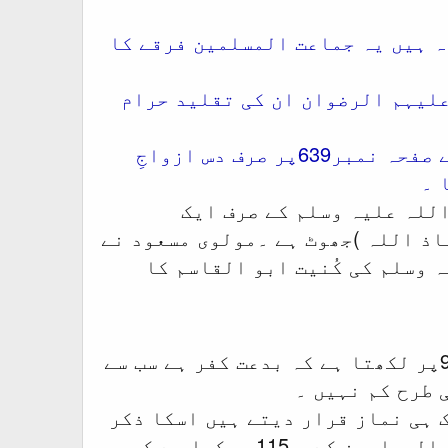
ہ ہیں یہ جماعت المسلمین فرقے کا
علیہم الرضوان ان کی تقلید حرام
عقیدہ :مولوی مسعو د احمد نے اپنی کتاب تاریخ الاسلام والمسلمین کے صفحہ نمبر639پر صرف دس ازواجِ
 ۔
اللہ علیہ وسلم کے صرف ایک
اذ اللہ )جھوٹ ہے ۔مولوی مسعود نے
 وسلم کی کُنیت ابو القاسم کا
آگے اپنی کتاب بد عت حسنہ کی شرعی حیثیت نامی کتاب کے صفحہ نمبر 9پر لکھتا ہے کہ بدعت کفر ہے سب سے
 طرح کم نہیں ۔
ک ہی نماز قرار دیتے ہیں اسکا ذکر
انہوں نے اپنی کتاب منہا ج المسلمین ص219،ص283اور تاریخِ الا سلام والمسلمین کے ص 115پر کیا ہے کہ