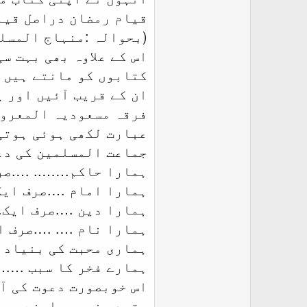
قیام رمضان دراصل قیام
(بحوالہ :منہاج المسلمین 
اس کے علاوہ بھی بہت س
کتابوں کو مانتے ہیں 
ان کے قریب آئیں اور ی
فرقہ مسعودیہ المعروف
عبارت لکھی ہوئی ہوتی
جماعت المسلمین کی دع
ہمارا حاکم…….. ….صر
ہمارا امام ….صرف ایک
ہمارا دین ….صرف ایک…
ہمارا نام …. ….صرف 
ہماری محبت کی بنیاد 
ہمارے فخر کا سبب …….
اس خوبصورت دعوت کی آڑ
عقیدہ نہیں سامنے یہ ع