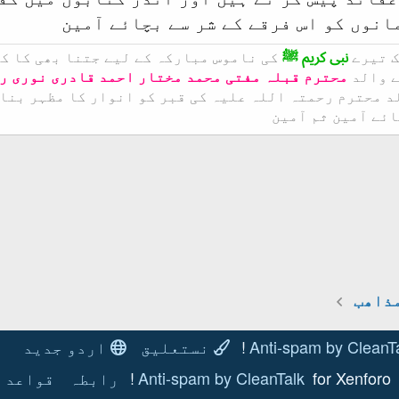
انوں کو اس فرقے کے شر سے بچائے آمین
ک تیرے
نبی کریم ﷺ
کی ناموس مبارکہ کے لیے جتنا بھی کا ک
ے والد
محترم قبلہ مفتی محمد مختار احمد قادری نوری ر
 محترم رحمتہ اللہ علیہ کی قبر کو انوار کا مظہر بنائے
ئے آمین ثم آمین
ط شامل کریں
ذاھب
Anti-spam by CleanT
نستعلیق
اردو جدید
for Xenforo!
Anti-spam by CleanTalk
رابطہ
قواعد و