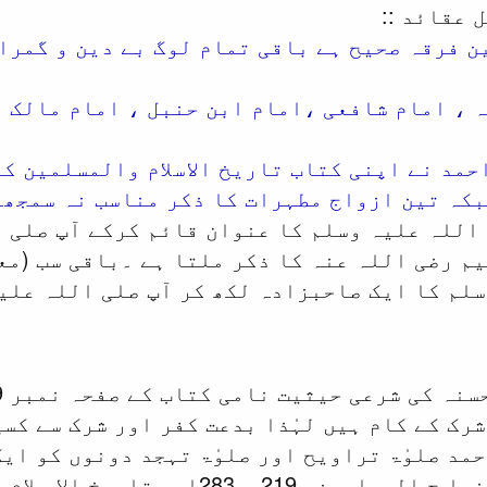
 عقائد ::
ن فرقہ صحیح ہے باقی تمام لوگ بے دین و گمرا
ہ ، امام شافعی ،امام ابن حنبل ، امام مالک 
بکہ تین ازواج مطہرات کا ذکر مناسب نہ سمجھا
 اللہ علیہ وسلم کا عنوان قائم کرکے آپ صلی 
 رضی اللہ عنہ کا ذکر ملتا ہے ۔باقی سب (مع
لم کا ایک صاحبزادہ لکھ کر آپ صلی اللہ علیہ
شرک کے کام ہیں لہٰذا بدعت کفر اور شرک سے کسی
مد صلوٰۃ تراویح اور صلوٰۃ تہجد دونوں کو ای