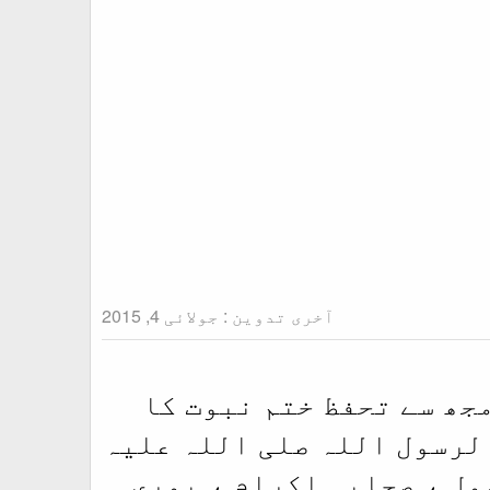
آخری تدوین :
جولائی 4, 2015
مجھ سے تحفظ ختم نبوت کا
الرسول اللہ صلی اللہ علیہ
ول ، صحابہ اکرام ، پوری