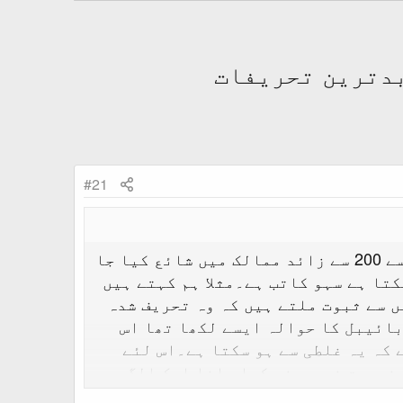
بدترین تحریفات
#21
جناب تحریف کرنی ہوتی تو اس قرآن میں کی جاتی جس جماعت احمدیہ کی طرف سے 200 سے زائد ممالک میں شائع کیا جا
تا ہے سہو کاتب ہے۔مثلا ہم کہتے ہیں
 سے ثبوت ملتے ہیں کہ وہ تحریف شدہ
ائیبل کا حوالہ ایسے لکھا تھا اس
 کہ یہ غلطی سے ہو سکتا ہے۔اس لئے
 ضرورت نہیں۔نہ کیا جانا ایک الگ