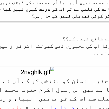
 سمجھ نہیں آرہا یا آپ سمجھنے کی کوشش نہیں
بت کی غلطی ہے تو اس کو درست کیوں نہیں کیا 
ر کوئی تبدیلی نہیں کی جا رہی؟
ے شائع نہیں کی؟؟
نا آپ کی مجبوری تھی کیونکہ اگر قرآن میں
 تھے ۔
 حقیر انسان کو منتخب کر کے آپ نے 
 ہے میں اس رسول اکرم حضرت محمدُ 
لے سے اس کے ثواب میں انبیاء و رس
صوصا اپنے
دادا جان
محترم
حاجی نو