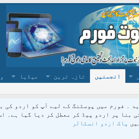
انجمنیں
تازہ ترین
میڈیا
وس
د ۔ فورم میں پوسٹنگ کے لیے آپ کو اردو کی ب
 بنا پر اردو پیڈ کر معطل کر دیا گیا ہے۔ اس
لیں
پاک اردو انسٹالر