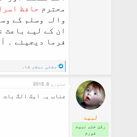
محترم
حافظ اسرا
والہ وسلم کے وسی
ان کے لیے باعث ن
فرما دیجیئے ۔ آم
R
مفتی مبشر شاہ
e
a
جنوری 6, 2015
c
t
جناب یہ ایک الگ بات ہ
i
o
n
لبید
s
:
رکن ختم نبوت
فورم