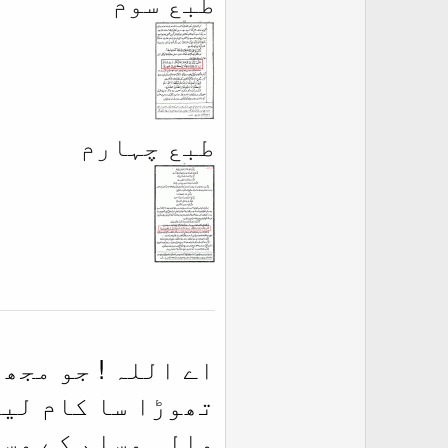
طبع سوم
طبع چہارم
اے اللہ ! جو مجھ
تھوڑا سا کام لیا
والہ وسلم کے وسی