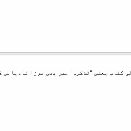
ی کتاب یعنی "تذکرہ" میں بھی مرزا قادیانی ک