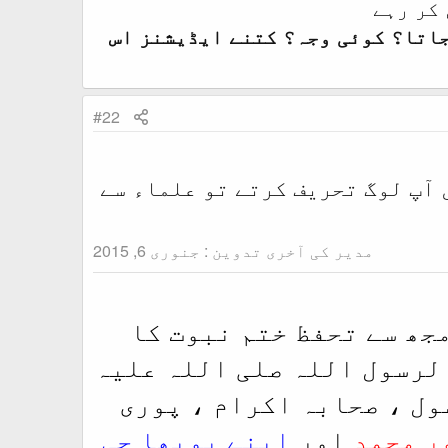
 کر رہے
جاتا؟ کوئی وجہ؟ کتنے ایڈیشنز اس
#22
 آپ لوگ تحریف کرتے تو علماء سے
مدیر کی آخری تدوین :
جنوری 6, 2015
مجھ سے تحفظ ختم نبوت کا
الرسول اللہ صلی اللہ علیہ
ول ، صحابہ اکرام ، پوری
ر محمد
اور
اپنے پوپھا جی