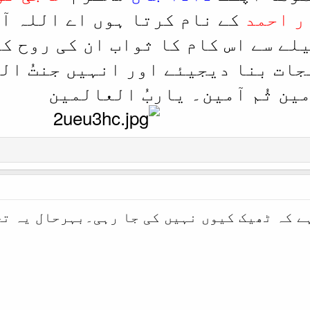
ر احمد
کے نام کرتا ہوں اے اللہ آ
لے سے اس کام کا ثواب ان کی روح ک
جات بنا دیجیئے اور انہیں جنتُ ال
ین ثُم آمین۔ یاربُ العالمین
ے کہ ٹھیک کیوں نہیں کی جا رہی۔بہرحال یہ ت