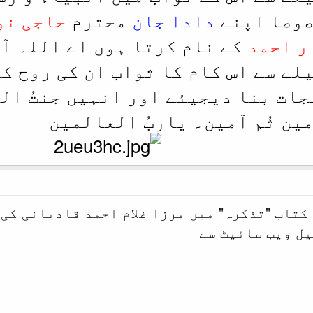
صوصا اپنے
دادا جان
محترم
حاجی نو
ر احمد
کے نام کرتا ہوں اے اللہ آ
لے سے اس کام کا ثواب ان کی روح ک
جات بنا دیجیئے اور انہیں جنتُ ال
ین ثُم آمین۔ یاربُ العالمین
تاب "تذکرہ" میں مرزا غلام احمد قادیانی کی
یل ویب سائیٹ سے