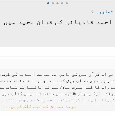
تصاویر
 احمد قادیانی کی قرآن مجید میں 
ہیں ہے جس کو آپ پیش کر رہے ہو۔ہر عقلمند سمجھ سک
ے ۔اس کا کیا ثبوت ہے؟؟یہی کہ بائیبل کی کتاب میں
ونکہ ایک یہودی &عیسائی مصنف نے اپنی کتاب میں ب
یونکہ اس بات کو تھوڑی سمجھ والا بھی جان سکتا ہے
مزید نمائش کے لیے کلک کریں۔۔۔
ابت کی غلطی کو دور کر دیا جائے گا۔ آپ کو فکر کی