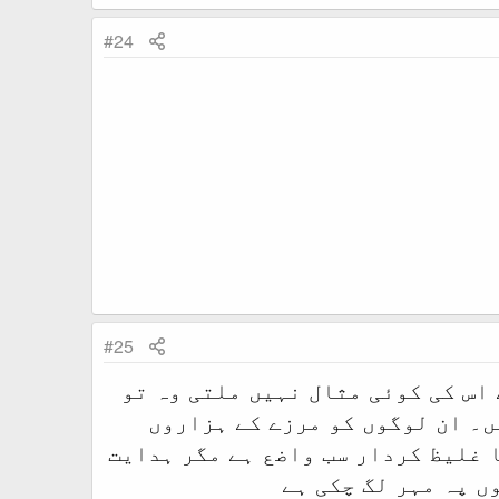
#24
#25
 اس کی کوئی مثال نہیں ملتی وہ تو
ں۔ ان لوگوں کو مرزے کے ہزاروں
 غلیظ کردار سب واضع ہے مگر ہدایت
ں پہ مہر لگ چکی ہے