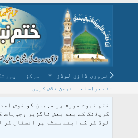
ضروری ڈاؤن لوڈز
مرکز
پورٹل
نئے مراسلے
انجمن تلاش کریں
ختم نبوت فورم پر مہمان کو خوش آمدی
گریڈنگ کے بعد بعض ناگزیر وجوہات کی
لوڈ کر کے اپنے سسٹم پر انسٹال کر 