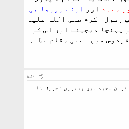
ر محمد
اور
اپنے پوپھا جی
پ رسول اکرم صلی اللہ علیہ
و پہنچا دیجیئے اور اس کو
فردوس میں اعلی مقام عطاء
#27
 قرآن مجید میں بدترین تحریف کا