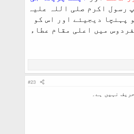
پ رسول اکرم صلی اللہ علیہ
و پہنچا دیجیئے اور اس کو
فردوس میں اعلی مقام عطاء
#23
حریف نہیں ہے۔