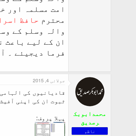
امت مسلمہ اور خ
محترم
حافظ اسرا
والہ وسلم کے وسی
ان کے لیے باعث ن
فرما دیجیئے ۔ آم
جولائی 4, 2015
قادیانیوں کی الہامی ک
ثبوت ان کی اپنی آفیش
محمدابوبک
پہلا پروف:
رصدیق
ناظم