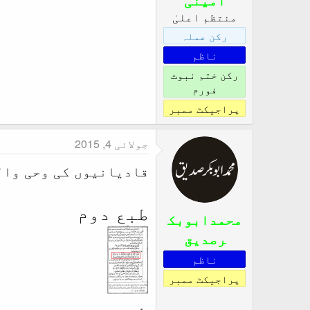
منتظم اعلیٰ
رکن عملہ
ناظم
رکن ختم نبوت
فورم
پراجیکٹ ممبر
جولائی 4, 2015
قادیانیوں کی وحی وال
طبع دوم
محمدابوبک
رصدیق
ناظم
پراجیکٹ ممبر