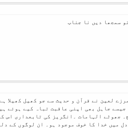
و سمجھا دیں نا جناب
رزے لعین نے قرآن و حدیث سے جو کھیل کھیلا ہے
جیسے جاہل بھی اپنی عاقبت تباہ کیے ہوئے ہی
۔ جھوٹے الہامات ۔انگریز کی تابعداری اس کا
دل میں خدا کا خوف موجود ہو۔ ان لوگوں کے دلو