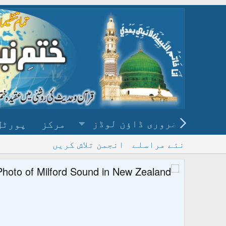
ضروری ڈاؤن لوڈز
مرکز
پورٹل
نئے مراسلے
انجمن تلاش کریں
پ
و ڈاؤن