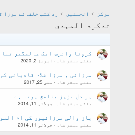
مرکز
انجمنیں
رد کتب خلفائے مرزا ق
تذکرۃ المہدی
کرونا وائرس ایک عالمگیر تباہ
مفتی مبشر شاہ
اپریل 2, 2020
مرزائی ، مرزا غلام قادیانی کو
مفتی مبشر شاہ
مئی 25, 2017
ہر دل عزیز منافق ہوتا ہے
مفتی مبشر شاہ
جولائی 11, 2014
پان والی مرزائیوں کی ام المو
مفتی مبشر شاہ
جولائی 11, 2014