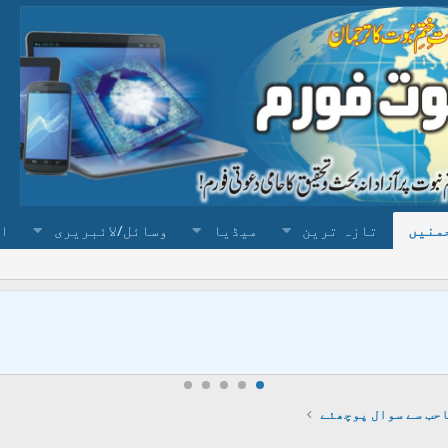
منیں
تازہ ترین
میڈیا
وسائل/لائبریری
ا
حب سے سوال پوچھئے