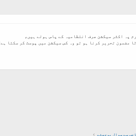
رم پہ اکثر سیکشن صرف انتظامیہ کے پاس ہوتے ہیں،
ا مضمون تحریر کرنا ہو تو وہ کس سیکشن میں پوسٹ کر سکتا ہے؟
مل کریں
حب سے سوال پوچھئے