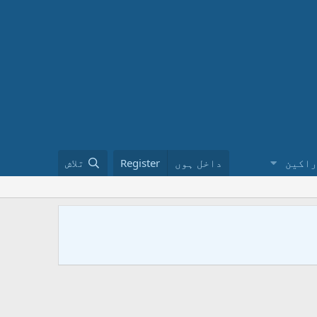
راکین
داخل ہوں
Register
تلاش
ختم نبوت 
کا طریقہ ن
urduinملاحظہ فرمائیں ۔ فیس بک پر ہمارے گروپ کو ضرور جوائن کریں