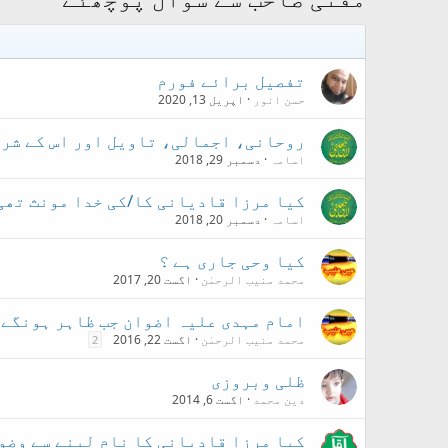
تفصیل برائے فورم
حسن انور
اپریل 13, 2020
روحانی، اجمالی، تاویل اور اس کے شرا
اسامہ
دسمبر 29, 2018
کیا مرزا قادیانی کا/کی خدا مونث تھی/
اسامہ
دسمبر 20, 2018
کیا وحی جاری ہے ؟
محمد منیب الرحمٰن
اگست 20, 2017
امام مہدی علیہ اضوان جب ظاہر ہونگے ت
محمد منیب الرحمٰن
اگست 22, 2016
2
ظلی وبروزی
دین محمد
اگست 6, 2014
کیا مرزا قادیانی کا نام لینے سے وضو