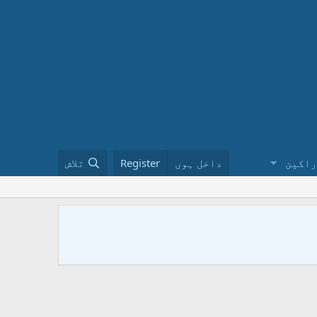
راکین
داخل ہوں
Register
تلاش
ختم نبوت 
کا طریقہ ن
urduinملاحظہ فرمائیں ۔ فیس بک پر ہمارے گروپ کو ضرور جوائن کریں