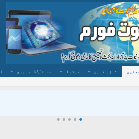
منیں
تازہ ترین
میڈیا
وسائل/لائبریری
ا