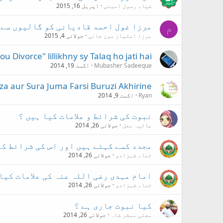
ضیاء رسول امینی
اپریل 16, 2015
مرزا غول احمد قادیانی کو گالیوں سے 
م
مرزا امتیاز مون جانی
جولائی 4, 2015
u Divorce" lillikhny sy Talaq ho jati hai?
Mubasher Sadeeque
اگست 19, 2014
za aur Sura Juma Farsi Buruzi Akhirine
Ryan
اگست 9, 2014
نبوت کی شرائط و علامات کیا ہیں ؟
عالیہ مغل
جولائی 26, 2014
مجدد کسے کہتے ہیں اور اس کی شرائط کی
ثناء شہزادی
جولائی 26, 2014
امام مہدی رضی اللہ عنہ کی علامات کیا
ثناء شہزادی
جولائی 26, 2014
کیا نبوت جاری ہے ؟
مفتی مبشر شاہ
جولائی 26, 2014