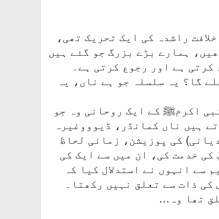
خلافت راشدہ کی ایک تحریک تھی،
ھیں، ہمارے بڑے بزرگ جو گئے ہیں
کرتی ہے اور رجوع کرتی ہے۔
چلے گا؟ یہ سلسلہ جو ہے ناں، یہ
نبی اکرمﷺ کے ایک روحانی وہ جو
تے ہیں ناں کمانڈر، ڈیوووغیرہ
دیانی) کی پوزیشن، زمانی لحاظ
کی خدمت کی، ان میں سے ایک کی
 سے انہوں نے استدلال کیا کہ
س کی ذات سے تعلق نہیں رکھتا۔
لق تھا وہ…