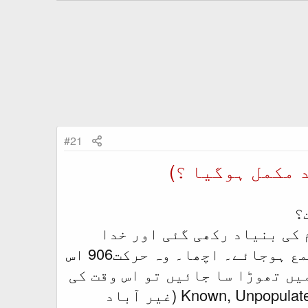
#21
 مکمل ہوگیا ؟)
؟
کی بنیاد رکھی گئی اور خدا
تعالیٰ کا یہ وعدہ تھا کہ تمام مخلوقِ خدا اسلام کے جھنڈے تلے جمع ہوجائے۔ اچھا۔ وہ حرکت906 اس
یں تھوڑا سا جائیں تو اس وقت کی
Known دنیا کے اکثر حصے میں اسلام غالب آیا۔ امریکہ اس وقت Known, Unpopulated (غیر آباد