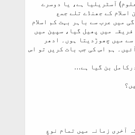
Un (تھوڑی بہت آباد نامعلوم) آسٹریلیا ہے، یا دوسرے
اسلام کے جھنڈے تلے جمع
 میں عرب سے باہر بہت کم اسلام
 افریقہ میں پھیل گیا، سپین میں
اسے میں چھوڑدیتا ہوں۔ ادھر
آئیں۔ ہم اس کی جب بات کریں تو اس
درکامل بن گیا ہے…
یں؟
ہ آخری زمانہ میں تمام نوعِ