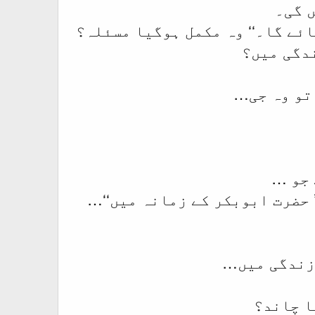
 گی۔
نہیں، یہاں جو کہتے ہیں: ’’میرے907 ذمہ ہوجائے گا۔‘‘ وہ مکمل ہوگیا مسئلہ؟
ندگی میں؟
 تو وہ جی…
 جو …
 حضرت ابوبکر کے زمانہ میں‘‘…
 زندگی میں…
ا چاند؟