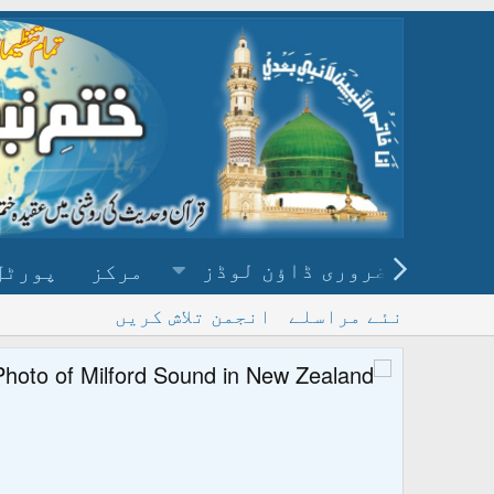
ضروری ڈاؤن لوڈز
مرکز
پورٹل
نئے مراسلے
انجمن تلاش کریں
پ
و ڈاؤن