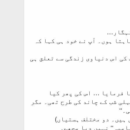
ں، گناہ گار… میں Clarification (وضاحت) چاہتا ہوں۔ آپ نے خود ہی کہا کہ
 کی اس دنیاوی زندگی سے تعلق ہی
ا فرمایا … اس کی پھر کیا
ضرتa کے وقت دین کی حالت پہلی شب کے چاند کی طرح تھی۔ مگر
ہامیہ‘‘ نہیں دیا مجھے۔