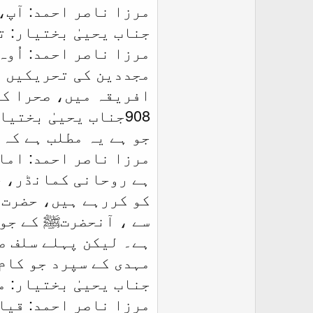
مرزا ناصر احمد: آپ،
جناب یحییٰ بختیار: 
مرزا ناصر احمد: اُو
مجددین کی تحریکیں ت
افریقہ میں، صحرا کو
908جناب یحییٰ بخت
جو ہے یہ مطلب ہے کہ
مرزا ناصر احمد: اما
ہے روحانی کمانڈر، ج
کو کررہے ہیں، حضرت 
سے ، آنحضرتﷺ کے جوب
ہے۔ لیکن پہلے سلف ص
مہدی کے سپرد جو کام 
جناب یحییٰ بختیار: 
مرزا ناصر احمد: قی