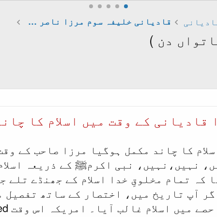
ادیانی
قادیانی خلیفہ سوم مرزا ناصر احمد
تواں دن )
 قادیانی کے وقت میں اسلام کا چاند
سلام کا چاند مکمل ہوگیا مرزا صاحب کے وقت
ں، نہیں،نہیں، نبی اکرمﷺ کے ذریعہ اسلام 
گر آپ تاریخ میں، اختصار کے ساتھ تفصیل م