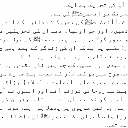
 آپ کی تحریک ہے ایک۔
تحریک تو آنحضرتﷺ کی ہے۔
ہ خو! آنحضرتﷺ کی تحریک کے دائرہ کے اندر 
ھیں، اور جو اولیاء تھے ان کی تحریکیں ت
 عبور کرکے، وہ ہر چیز محمدﷺ کی طرف عود 
یار: مطلب یہ ہے کہ ان کی زندگی کے بعد بھی 
 ہوجائے گا، یہ زمانہ چلتا رہے گا؟
م مہدی اور مسیح کے جو ہیں ناں مقام، وہ 
س طرح سپریم کمانڈر کے نیچے بہت سارے ہو
مسیح موعود علیہ الصلوٰۃ والسلام (مرزاقا
ہت سے روحانی فرزند آئے اور انہوں نے آپ 
الحین کو خداتعالیٰ نے یہ بتایا،قرآن کریم
ہے، وہ تین صدیوں پر پھیلا ہوا ہے، صرف ا
مرزا صاحب! جہاں تک آنحضرتﷺ کی ذات کا تع
امت تک…