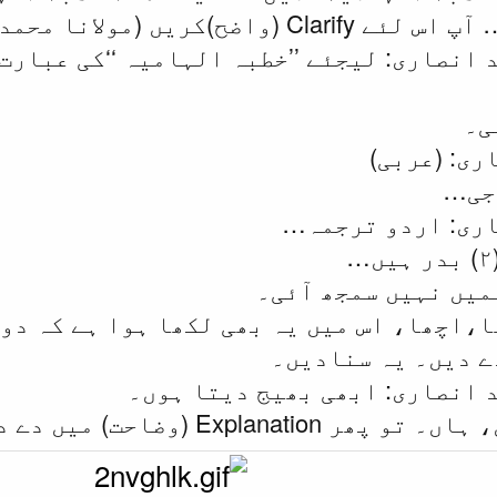
ا محمد ظفر احمد انصاری سے) پڑھیں۔
 انصاری: لیجئے ’’خطبہ الہامیہ ‘‘کی عبار
ی۔
ری: (عربی)
اری: اردو ترجمہ…
ہمیں نہیں سمجھ آئی۔
ے دیں۔ یہ سنادیں۔
د انصاری: ابھی بھیج دیتا ہوں۔
Expla (وضاحت) میں دے دوں گا۔