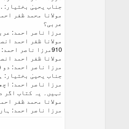
جناب یحییٰ بختیار: … آپ اس لئے Clarify (واضح)کریں (مولان
مولانا محمد ظفر احمد
عربی؟
مرزا ناصر احمد: عرب
مولانا ظفر احمد انصا
910مرزا ناصر احمد: جی…
مولانا ظفر احمد انص
مرزا ناصر احمد: دو (۲) بدر ہیں…
جناب یحییٰ بختیار: 
نہیں۔ یہ کتاب اگر د
مولانا محمد ظفر احم
مرزا ناصر احمد: ہاں، ہاں۔ تو پھر nation