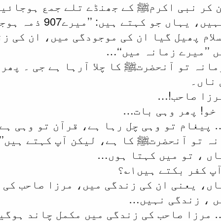
ن کر نبی اکرمﷺ کے جھنڈے تلے جمع ہوجائیں
جناب یحییٰ بختیار: 
لام پھیل گیا ان کی موجودگی میں، ان کی ز
 ’’میرے زمانہ میں‘‘…
مانہ تو آنحضرتﷺ کا چلا آرہا ہے جی ۔ پھر
 ناں۔
مرزا صاحب!…
 خو! پھر وہی بات…
… پیغام تو وہی چل رہا ہے، قرآن تو وہی ہے
نہ تو آنحضرتﷺ کا ہے، لیکن آپ کہتے ہیں’’
ہاں ، تو میں کہتا ہوں…
 کفر بکتے ہیں۱؎؟
ہاں، یعنی ان کی زندگی میں، مرزا صاحب کی
ں ، زندگی نہیں…
… مرزا صاحب کی زندگی میں مکمل چاند ہوگی