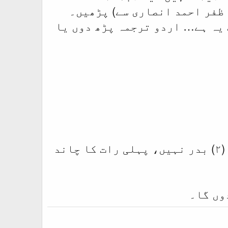
ت یہ ہے… اردو ترجمہ پڑھ دوں یا
مرزا ناصر احمد: اچھا،اچھا، اس میں یہ بھی لکھا ہوا ہے کہ دو (۲) بدر نہیں، پہلی رات کا چاند