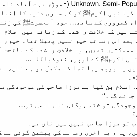
معلوم) بھی تھا known, Semi- Populated
 گیا نبی اکرمﷺ کو کہ ساری دنیا کا انسان 
ء کمزوری کے ساتھ… خود آنحضرتﷺ کی زندگی
تے ہیں کہ خلافت راشدہ کے زمانہ میں اسلام
 بعد اس وقت تو خیر نہیں پھیلا تھا۔ خیر، 
 مملکتیں تھیں، وہ خلافتِ راشدہ کے ماتحت 
 نبی اکرمﷺ کے اوپر، نعوذباللہ…
میں یہ پوچھ رہا تھا کہ مکمل جو ہے ناں، ب
م۔
 اسلام بن گیا ہے مرزا صاحب کی موجودگی م
جائے گا۔‘‘
موجودگی تو ختم ہوگئی ناں ابھی تو…
؟
ب تو مرزا صاحب نہیں ہیں ناں جی۔
، یہ ، یہ آخری زمانے کی پیشین گوئی ہے ک