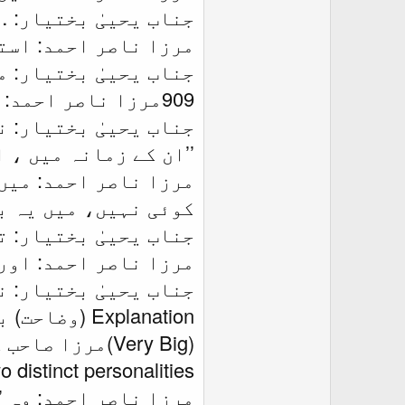
جناب یحییٰ بختیار: …
مرزا ناصر احمد: است
جناب یحییٰ بختیار: 
909مرزا ناصر احمد: … جس کا نتیجہ میں نے پیدا کردیا، میں گنہگار…
’’ان کے زمانہ میں ، ا
مرزا ناصر احمد: میں
کوئی نہیں، میں یہ 
جناب یحییٰ بختیار: 
مرزا ناصر احمد: اور
جناب یحییٰ بختیار: 
(Very Big)مرزا صاحب کے وقت چودھویں رات کے بدر کامل جیسی ہوگی۔‘‘
rsonalities, two distinct personalities
مرزا ناصر احمد: وہ ’