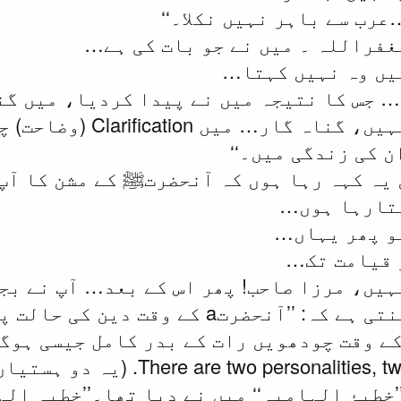
عرب سے باہر نہیں نکلا۔‘‘
غفراللہ ۔ میں نے جو بات کی ہے…
میں وہ نہیں کہتا…
جناب یحییٰ بختیار: نہی
ن کی زندگی میں۔‘‘
 یہ کہہ رہا ہوں کہ آنحضرتﷺ کے مشن کا آپ
بتارہا ہوں…
تو پھر یہاں…
 قیامت تک…
نہیں، مرزا صاحب! پھر اس کے بعد… آپ نے بج
Explanation (وضاحت) بنتی ہے کہ: ’’آنح
There are two pe. (یہ دو ہستیاں ہیں۔ دو مختلف ہستیاں)
’خطبۂ الہامیہ‘‘ میں نے دیا تھا۔’’خطبہ ال