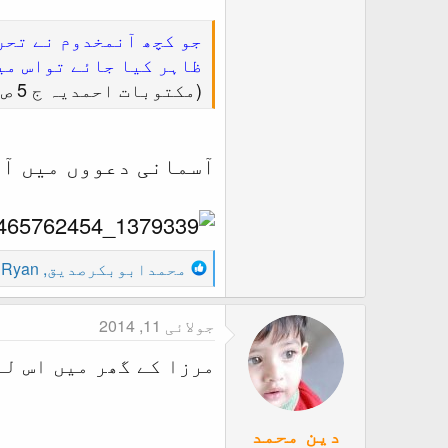
جو کچھ آنمخدوم نے تحر
ظاہر کیا جائے تواس می
(مکتوبات احمدیہ ج 5 ص 85)
آسمانی دعووں میں آپ
R
محمدابوبکرصدیق
,
Ryan
d
e
a
جولائی 11, 2014
c
t
مرزا کے گھر میں اس لئ
i
o
n
دین محمد
s