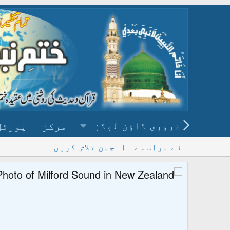
ضروری ڈاؤن لوڈز
مرکز
پورٹل
نئے مراسلے
انجمن تلاش کریں
پ
و ڈاؤن