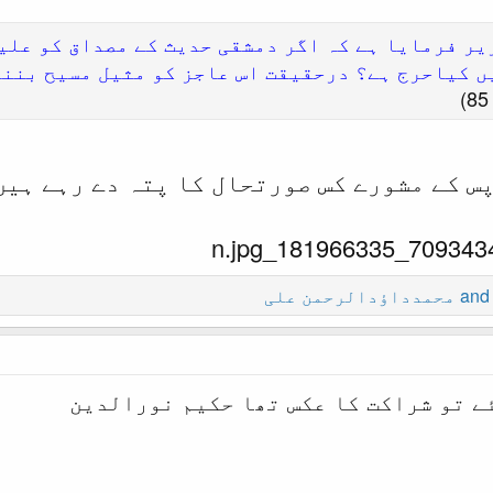
یر فرمایا ہے کہ اگر دمشقی حدیث کے مصداق کو علی
ں کیاحرج ہے؟ درحقیقت اس عاجز کو مثیل مسیح بننے
س کے مشورے کس صورتحال کا پتہ دے رہے ہیں
an
محمدداؤدالرحمن علی
ے تو شراکت کا عکس تھا حکیم نورالدین