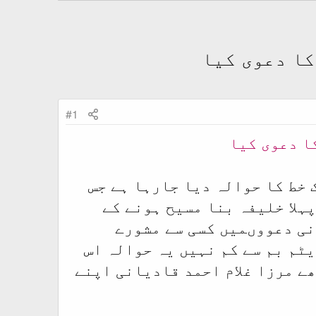
کا دعوی کیا
#1
ا دعوی کیا
 خط کا حوالہ دیا جارہا ہے جس
ہلا خلیفہ بنا مسیح ہونے کے
نی دعووںمیں کسی سے مشورے
ٹم بم سے کم نہیں یہ حوالہ اس
ے مرزا غلام احمد قادیانی اپنے