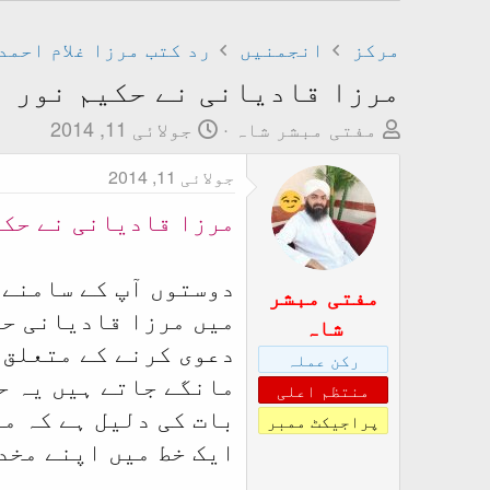
مرکز
انجمنیں
رد کتب مرزا غلام احمد
مرزا قادیانی نے حکیم نور ا
T
ت
مفتی مبشر شاہ
جولائی 11, 2014
h
ا
جولائی 11, 2014
r
ر
e
ی
مرزا قادیانی نے حکی
a
خ
d
ا
دوستوں آپ کے سامنے 
s
ب
مفتی مبشر
میں مرزا قادیانی حک
t
ت
شاہ
a
د
دعوی کرنے کے متعلق 
رکن عملہ
r
ا
مانگے جاتے ہیں یہ ح
منتظم اعلی
t
ء
بات کی دلیل ہے کہ م
پراجیکٹ ممبر
e
ایک خط میں اپنے مخد
r