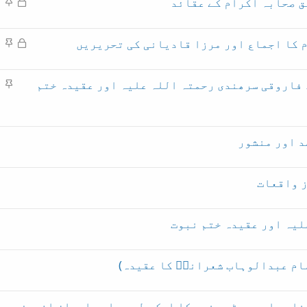
م
چ
ق صحابہ اکرام کے عقائد
ل
ا
ق
س
ں
ف
پ
م
چ
م کا اجماع اور مرزا قادیانی کی تحریریں
ل
ا
ق
س
ں
ف
پ
چ
 فاروقی سرھندی رحمتہ اللہ علیہ اور عقیدہ ختم
ل
ا
س
ں
پ
ا
ں
لیہ اور عقیدہ ختم نبوت
ام عبدالوہاب شعرانیؒ کا عقیدہ)
بخاری اور جسٹس منیر کا ایک دلچسپ اور ایمان افروز