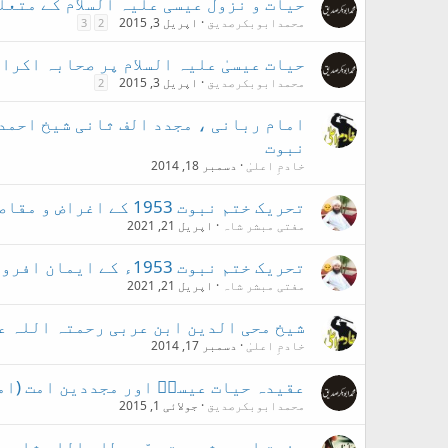
حیات و نزول عیسی علیہ السلام کے متعل
محمدابوبکرصدیق
اپریل 3, 2015
3
2
حیات عیسیٰ علیہ السلام پر صحابہ اکرا
محمدابوبکرصدیق
اپریل 3, 2015
2
امام ربانی ، مجدد الف ثانی شیخ احمد
نبوت
خادمِ اعلیٰ
دسمبر 18, 2014
تحریک ختم نبوت 1953 کے اغراض و مقاصد اور منشور
مفتی مبشر شاہ
اپریل 21, 2021
تحریک ختم نبوت 1953ء کے ایمان افروز واقعات
مفتی مبشر شاہ
اپریل 21, 2021
شیخ محی الدین ابن عربی رحمتہ اللہ ع
خادمِ اعلیٰ
دسمبر 17, 2014
عقیدہ حیات عیسیؑ اور مجددین امت (ام
محمدابوبکرصدیق
جولائی 1, 2015
حضرت امیر شریعت سیّد عطاء اللہ شاہ 