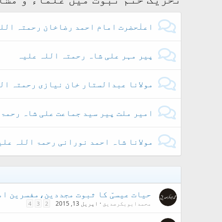
اعلٰحضرت امام احمد رضاخان رحمتہ الل
پیر مہر علی شاہ رحمتہ اللہ علیہ
مولانا عبدالستار خان نیازی رحمتہ ال
امیر ملت پیر سید جماعت علی شاہ رحمۃ
مولانا شاہ احمد نورانی رحمۃ اللہ علی
حیات عیسیّ کا ثبوت مجددین،مفسرین ام
محمدابوبکرصدیق
اپریل 13, 2015
4
3
2