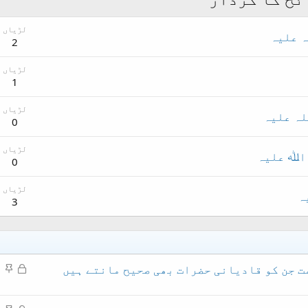
لڑیاں
ہ علیہ
2
لڑیاں
1
لڑیاں
لہ علیہ
0
لڑیاں
 اﷲ علیہ
0
لڑیاں
ہ
3
م
چ
ت جن کو قادیانی حضرات بھی صحیح مانتے ہیں
ق
س
ف
پ