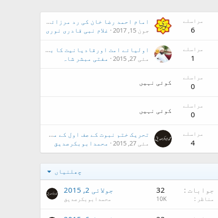
مراسلے
امام احمد رضا خان کی رد مرزائیت پر پانچ کتب
6
جون 15, 2017
غلام نبی قادری نوری سنی
مراسلے
اولیائے امت اورقادیانیت کا بھیانک چہرہ
1
مئی 27, 2015
مفتی مبشر شاہ
مراسلے
کوئی نہیں
0
مراسلے
کوئی نہیں
0
مراسلے
تحریک ختم نبوت کے صف اول کے مجاہد شاہ احمد نورانی
4
مئی 27, 2015
محمدابوبکرصدیق
چھلنیاں
جوابات
32
جولائی 2, 2015
مناظر
10K
محمدابوبکرصدیق