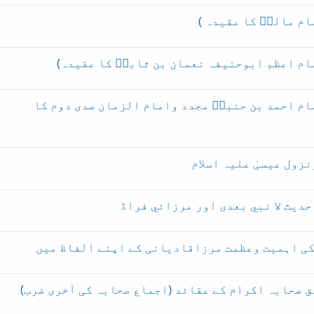
م مالکؒ کا عقیدہ )
ام اعظم ابوحنیفہ نعمان بن ثابتؒ کا عقیدہ)
ام احمد بن حنبلؒ مجدد وامام الزمان صدی دوم کا
زول عیسیٰ علیہ اسلام
ديث لا نبي بعدى اور مرزائي فراڈ
کی اہمیت وعظمت مرزاقادیانی کے اپنے الفاظ میں
ق صحابہ اکرام کے عقائد (اجماع صحابہ کی آخری ضرب)