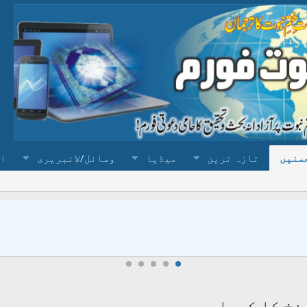
منیں
تازہ ترین
میڈیا
وسائل/لائبریری
ا
ئخ کا کردار