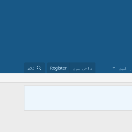
راکین
داخل ہوں
Register
تلاش
ختم نبوت 
کا طریقہ ن
urduinملاحظہ فرمائیں ۔ فیس بک پر ہمارے گروپ کو ضرور جوائن کریں