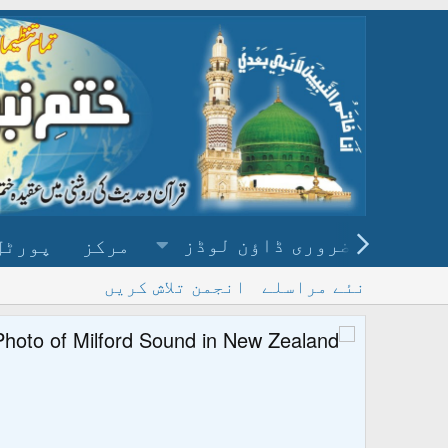
ضروری ڈاؤن لوڈز
مرکز
پورٹل
نئے مراسلے
انجمن تلاش کریں
پ
و ڈاؤن