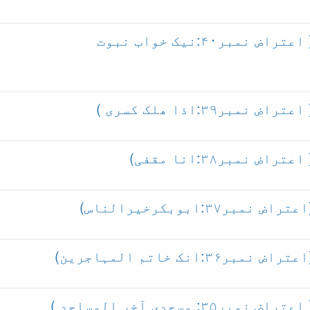
احادیث پر قادیانی اعتراضات ( اعتراض نمبر۴۰:نیک خواب نبوت
۳۹:اذا ھلک کسری )
مبر۳۸:انا مقفی)
:ابوبکرخیرالناس)
نک خاتم المہاجرین)
مسجدی آخر المساجد )