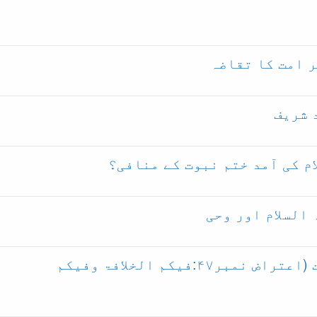
ختم نبوت پر قادیانی اعتراضات (اعتراض نمبر۴۷:فیکم الخلافۃ وفیکم