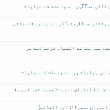
ں نبی نہ ہوتاتو عمرؓہوتے‘ کی روایت پر قادیانی
 بنیاسرائیل میں سیاست انبیاء کرتے تھے پر
اض نمبر۴۲:حدیث قصر نبوت )
ر۴۱: انا العاقب)