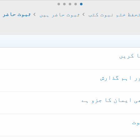
حفظ ختم نبوت کتب
ثبوت حاضر ہیں
ثبوت حاضر ہ
ر اہم گذارش
ی ایمان کا جزو ہے
وت