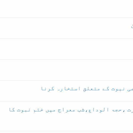
ت ،حجۃ الوداع،شب معراج میں ختم نبوت کا