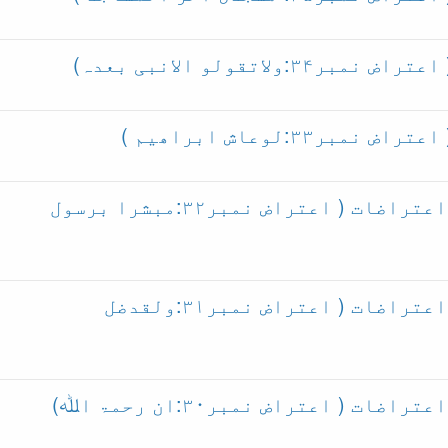
اتقولو الانبی بعدہ)
۳:لوعاش ابراھیم )
آیت خاتم النبیین پر قادیانی اعتراضات ( اعتراض نمبر۳۲:مبشرا برسول
آیت خاتم النبیین پر قادیانی اعتراضات ( اعتراض نمبر۳۱:ولقدضل
 ( اعتراض نمبر۳۰:ان رحمۃ اﷲ)